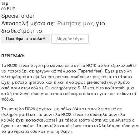
τεμ.
89
EUR
Special order
Αποστολή μέσα σε:
Ρωτήστε μας
για
διαθεσιμότητα
Μεγεθολόγιο
Προσθήκη στο καλάθι
ΠΕΡΙΓΡΑΦΉ
Το RC20 είναι λιγότερο κωνικό από ότι το RC10 αλλά εξακολουθεί
να ταιριάζει σε τριγωνικά πέλματα (Tapered feet). Έχει μεγάλη
πλατφόρμα και ψηλά φτερά που ανοίγουν προς τα μετατάρσια.
Έχει μεσαία φτέρνα και είναι ελαφρώς pre-arched (λυγισμένο
από πριν στην σόλα). Οι σκληρότητες S, M και H το καθιστούν μια
καλή επιλογή τόσο για τα πιο αδύναμα όσο και για τα πιο δυνατά
πόδια.
Το μοντέλο RC26 έρχεται με σόλα 3/4 και αποκλειστικά σε
σκληρότητα Η και το μοντέλο RC22 είναι το σιωπηλό μοντέλο
καθώς έχει κατασκευαστεί με τέτοιο τρόπο ώστε να μειώνεταο ο
ήχος των πουέντ. Το μοντέλο αυτό είναι το καταλληλότερο τόσο για
τα μαθήματα όσο και για τη σκηνή.