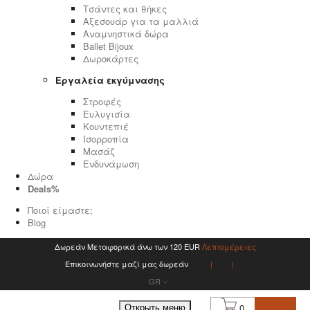
Τσάντες και θήκες
Αξεσουάρ για τα μαλλιά
Αναμνηστικά δώρα
Ballet Bijoux
Δωροκάρτες
Εργαλεία εκγύμνασης
Στροφές
Ευλυγισία
Κουντεπιέ
Ισορροπία
Μασάζ
Ενδυνάμωση
Δώρα
Deals%
Ποιοί είμαστε;
Blog
Δωρεάν Μεταφορικά άνω των 120 EUR
Λεπτομέρειες
Επικοινωνήστε μαζί μας δωρεάν
GR
0
Открыть меню