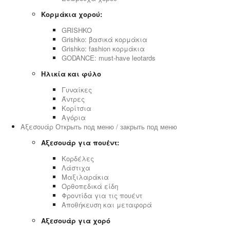
Κορμάκια χορού:
GRISHKO
Grishko: βασικά κορμάκια
Grishko: fashion κορμάκια
GODANCE: must-have leotards
Ηλικία και φύλο
Γυναίκες
Άντρες
Κορίτσια
Αγόρια
Αξεσουάρ
Открыть под меню / закрыть под меню
Αξεσουάρ για πουέντ:
Κορδέλες
Λάστιχα
Μαξιλαράκια
Ορθοπεδικά είδη
Φροντίδα για τις πουέντ
Αποθήκευση και μεταφορά
Αξεσουάρ για χορό