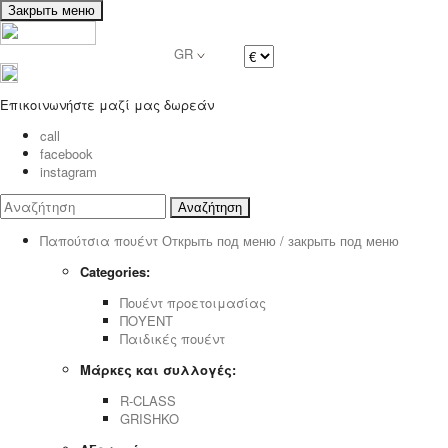
Закрыть меню
GR
Επικοινωνήστε μαζί μας δωρεάν
call
facebook
instagram
Αναζήτηση
Παπούτσια πουέντ
Открыть под меню / закрыть под меню
Categories:
Πουέντ προετοιμασίας
ΠΟΥΕΝΤ
Παιδικές πουέντ
Μάρκες και συλλογές:
R-CLASS
GRISHKO