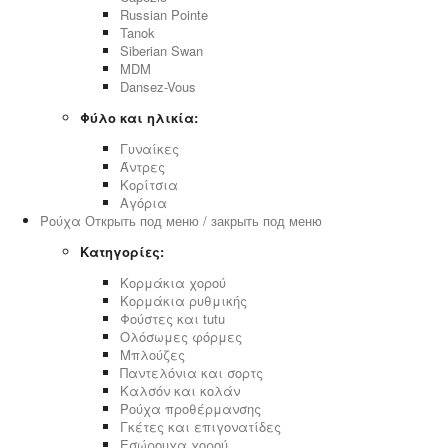
Russian Pointe
Tanok
Siberian Swan
MDM
Dansez-Vous
Φύλο και ηλικία:
Γυναίκες
Άντρες
Κορίτσια
Αγόρια
Ρούχα
Открыть под меню / закрыть под меню
Κατηγορίες:
Κορμάκια χορού
Κορμάκια ρυθμικής
Φούστες και tutu
Ολόσωμες φόρμες
Μπλούζες
Παντελόνια και σορτς
Καλσόν και κολάν
Ρούχα προθέρμανσης
Γκέτες και επιγονατίδες
Εσώρουχα χορού