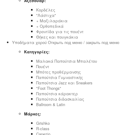
Αξεσουάρ:
Κορδέλες
"Λάστιχα"
∘ Μαξιλαράκια
∘ Ορθοπεδικά
Φροντίδα για τις πουέντ
Θήκες και πουγκάκια
Υποδήματα χορού
Открыть под меню / закрыть под меню
Κατηγορίες:
Μαλακά Παπούτσια Μπαλέτου
Πουέντ
Μπότες προθέρμανσης
Παπούτσια Γυμναστικής
Παπούτσια Jazz και Sneakers
"Foot Thongs"
Παπούτσια κάρακτερ
Παπούτσια διδασκαλίας
Ballroom & Latin
Μάρκες:
Grishko
R-class
Capezio