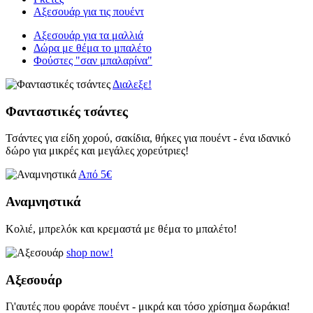
Αξεσουάρ για τις πουέντ
Αξεσουάρ για τα μαλλιά
Δώρα με θέμα το μπαλέτο
Φούστες "σαν μπαλαρίνα"
Διαλεξε!
Φανταστικές τσάντες
Τσάντες για είδη χορού, σακίδια, θήκες για πουέντ - ένα ιδανικό
δώρο για μικρές και μεγάλες χορεύτριες!
Από 5€
Αναμνηστικά
Κολιέ, μπρελόκ και κρεμαστά με θέμα το μπαλέτο!
shop now!
Αξεσουάρ
Γι'αυτές που φοράνε πουέντ - μικρά και τόσο χρίσημα δωράκια!