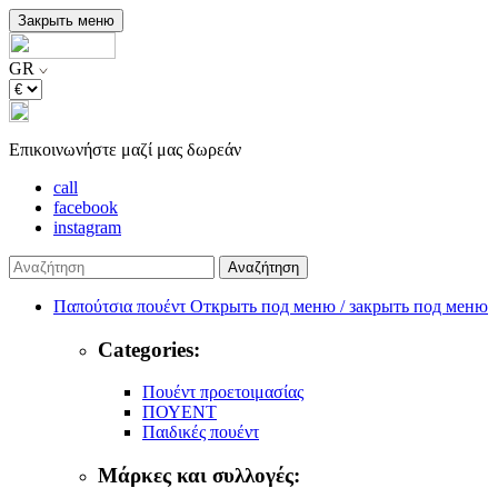
Закрыть меню
GR
Επικοινωνήστε μαζί μας δωρεάν
call
facebook
instagram
Αναζήτηση
Παπούτσια πουέντ
Открыть под меню / закрыть под меню
Categories:
Πουέντ προετοιμασίας
ΠΟΥΕΝΤ
Παιδικές πουέντ
Μάρκες και συλλογές: