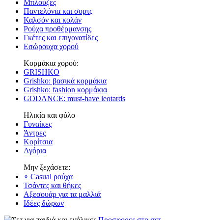
Μπλούζες
Παντελόνια και σορτς
Καλσόν και κολάν
Ρούχα προθέρμανσης
Γκέτες και επιγονατίδες
Εσώρουχα χορού
Κορμάκια χορού:
GRISHKO
Grishko: βασικά κορμάκια
Grishko: fashion κορμάκια
GODANCE: must-have leotards
Ηλικία και φύλο
Γυναίκες
Άντρες
Κορίτσια
Αγόρια
Μην ξεχάσετε:
∘ Casual ρούχα
Τσάντες και θήκες
Αξεσουάρ για τα μαλλιά
Ιδέες δώρων
Προσφορες στα σετ