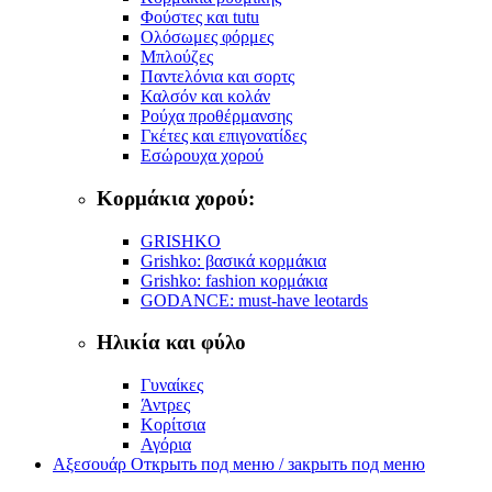
Φούστες και tutu
Ολόσωμες φόρμες
Μπλούζες
Παντελόνια και σορτς
Καλσόν και κολάν
Ρούχα προθέρμανσης
Γκέτες και επιγονατίδες
Εσώρουχα χορού
Κορμάκια χορού:
GRISHKO
Grishko: βασικά κορμάκια
Grishko: fashion κορμάκια
GODANCE: must-have leotards
Ηλικία και φύλο
Γυναίκες
Άντρες
Κορίτσια
Αγόρια
Αξεσουάρ
Открыть под меню / закрыть под меню