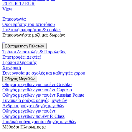
20 EUR
12 EUR
View
Επικοινωνία
Όροι χρήσης του Ιστοτόπου
Πολιτική απορρήτου & cookies
Επικοινωνήστε μαζί μας δωρεάν:
Εξυπηρέτηση Πελατών
Τρόποι Αποστολής & Παραλαβής
Επιστροφές; Δεκτές!
Τρόποι πληρωμής
Χονδρική
Συνεργασία με σχολές και καθηγητές χορού
Οδηγός Μεγεθών
Οδηγός μεγεθών για πουέντ Grishko
Οδηγός μεγεθών για πουέντ Capezio
Οδηγός μεγεθών για πουέντ Russian Pointe
Γυναικεία ρούχα: οδηγός μεγεθών
Ανδρικα ρούχα: οδηγός μεγεθών
Οδηγός μεγεθών για πουέντ
Οδηγός μεγεθών πουέντ R-Class
Παιδικά ρούχα χορού: οδηγός μεγεθών
Μέθοδοι Πληρωμής gr