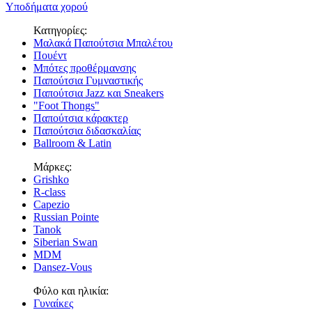
Υποδήματα χορού
Κατηγορίες:
Μαλακά Παπούτσια Μπαλέτου
Πουέντ
Μπότες προθέρμανσης
Παπούτσια Γυμναστικής
Παπούτσια Jazz και Sneakers
"Foot Thongs"
Παπούτσια κάρακτερ
Παπούτσια διδασκαλίας
Ballroom & Latin
Μάρκες:
Grishko
R-class
Capezio
Russian Pointe
Tanok
Siberian Swan
MDM
Dansez-Vous
Φύλο και ηλικία:
Γυναίκες