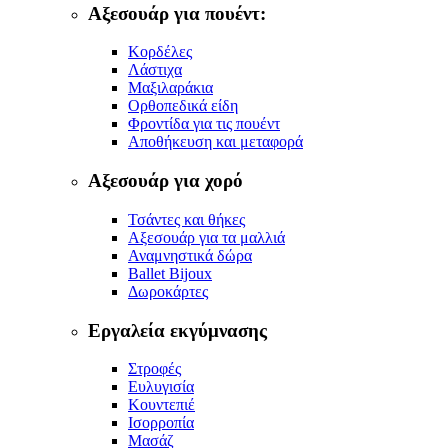
Αξεσουάρ για πουέντ:
Κορδέλες
Λάστιχα
Μαξιλαράκια
Ορθοπεδικά είδη
Φροντίδα για τις πουέντ
Αποθήκευση και μεταφορά
Αξεσουάρ για χορό
Τσάντες και θήκες
Αξεσουάρ για τα μαλλιά
Αναμνηστικά δώρα
Ballet Bijoux
Δωροκάρτες
Εργαλεία εκγύμνασης
Στροφές
Ευλυγισία
Κουντεπιέ
Ισορροπία
Μασάζ