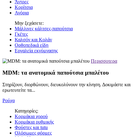
Άντρες
Κορίτσια
Αγόρια
Μην ξεχάσετε:
Μάλλινες κάλτσες-παπούτσια
Γκέτες
Καλσόν και Κολάν
Ορθοπεδικά είδη
Εργαλεία εκγύμνασης
Περισσοτερα
MDM: τα ανατομικά παπούτσια μπαλέτου
Στηρίζουν, διορθώνουν, διευκολύνουν την κίνηση. Δοκιμάστε και
ερωτευτείτε τα...
Ρούχα
Κατηγορίες:
Κορμάκια χορού
Κορμάκια ρυθμικής
Φούστες και tutu
Ολόσωμες φόρμες