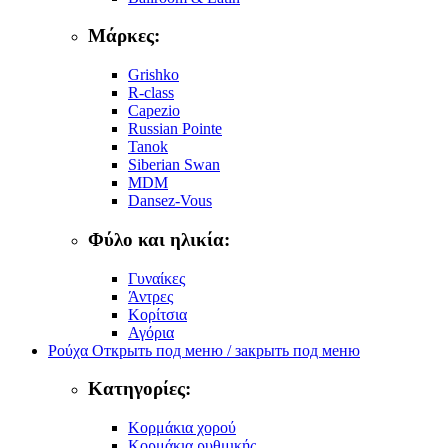
Μάρκες:
Grishko
R-class
Capezio
Russian Pointe
Tanok
Siberian Swan
MDM
Dansez-Vous
Φύλο και ηλικία:
Γυναίκες
Άντρες
Κορίτσια
Αγόρια
Ρούχα
Открыть под меню / закрыть под меню
Κατηγορίες:
Κορμάκια χορού
Κορμάκια ρυθμικής