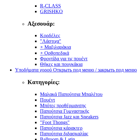
R-CLASS
GRISHKO
Αξεσουάρ:
Κορδέλες
"Λάστιχα"
∘ Μαξιλαράκια
∘ Ορθοπεδικά
Φροντίδα για τις πουέντ
Θήκες και πουγκάκια
Υποδήματα χορού
Открыть под меню / закрыть под меню
Κατηγορίες:
Μαλακά Παπούτσια Μπαλέτου
Πουέντ
Μπότες προθέρμανσης
Παπούτσια Γυμναστικής
Παπούτσια Jazz και Sneakers
"Foot Thongs"
Παπούτσια κάρακτερ
Παπούτσια διδασκαλίας
Ballroom & Latin