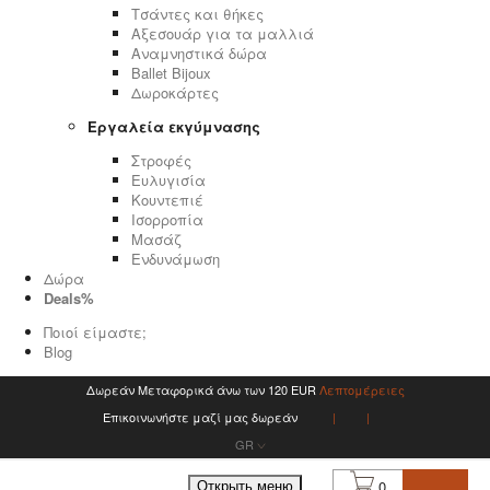
Τσάντες και θήκες
Αξεσουάρ για τα μαλλιά
Αναμνηστικά δώρα
Ballet Bijoux
Δωροκάρτες
Εργαλεία εκγύμνασης
Στροφές
Ευλυγισία
Κουντεπιέ
Ισορροπία
Μασάζ
Ενδυνάμωση
Δώρα
Deals%
Ποιοί είμαστε;
Blog
Δωρεάν Μεταφορικά άνω των 120 EUR
Λεπτομέρειες
Επικοινωνήστε μαζί μας δωρεάν
GR
0
Открыть меню