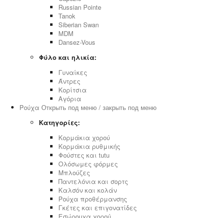
Russian Pointe
Tanok
Siberian Swan
MDM
Dansez-Vous
Φύλο και ηλικία:
Γυναίκες
Άντρες
Κορίτσια
Αγόρια
Ρούχα
Открыть под меню / закрыть под меню
Κατηγορίες:
Κορμάκια χορού
Κορμάκια ρυθμικής
Φούστες και tutu
Ολόσωμες φόρμες
Μπλούζες
Παντελόνια και σορτς
Καλσόν και κολάν
Ρούχα προθέρμανσης
Γκέτες και επιγονατίδες
Εσώρουχα χορού