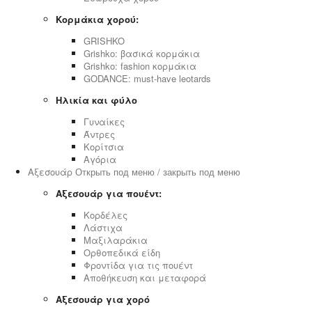
Κορμάκια χορού:
GRISHKO
Grishko: βασικά κορμάκια
Grishko: fashion κορμάκια
GODANCE: must-have leotards
Ηλικία και φύλο
Γυναίκες
Άντρες
Κορίτσια
Αγόρια
Αξεσουάρ
Открыть под меню / закрыть под меню
Αξεσουάρ για πουέντ:
Κορδέλες
Λάστιχα
Μαξιλαράκια
Ορθοπεδικά είδη
Φροντίδα για τις πουέντ
Αποθήκευση και μεταφορά
Αξεσουάρ για χορό