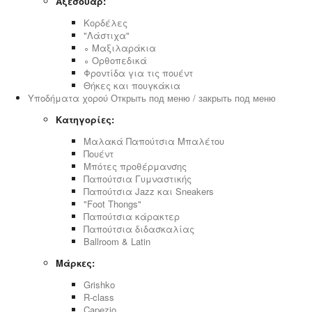
Αξεσουάρ:
Κορδέλες
"Λάστιχα"
∘ Μαξιλαράκια
∘ Ορθοπεδικά
Φροντίδα για τις πουέντ
Θήκες και πουγκάκια
Υποδήματα χορού
Открыть под меню / закрыть под меню
Κατηγορίες:
Μαλακά Παπούτσια Μπαλέτου
Πουέντ
Μπότες προθέρμανσης
Παπούτσια Γυμναστικής
Παπούτσια Jazz και Sneakers
"Foot Thongs"
Παπούτσια κάρακτερ
Παπούτσια διδασκαλίας
Ballroom & Latin
Μάρκες:
Grishko
R-class
Capezio