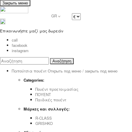
Закрыть меню
GR
Επικοινωνήστε μαζί μας δωρεάν
call
facebook
instagram
Αναζήτηση
Παπούτσια πουέντ
Открыть под меню / закрыть под меню
Categories:
Πουέντ προετοιμασίας
ΠΟΥΕΝΤ
Παιδικές πουέντ
Μάρκες και συλλογές:
R-CLASS
GRISHKO