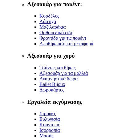
Αξεσουάρ για πουέντ:
Κορδέλες
Λάστιχα
Μαξιλαράκια
Ορθοπεδικά είδη
Φροντίδα για τις πουέντ
Αποθήκευση και μεταφορά
Αξεσουάρ για χορό
Τσάντες και θήκες
Αξεσουάρ για τα μαλλιά
Αναμνηστικά δώρα
Ballet Bijoux
Δωροκάρτες
Εργαλεία εκγύμνασης
Στροφές
Ευλυγισία
Κουντεπιέ
Ισορροπία
Μασάζ