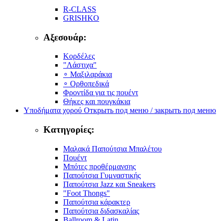
R-CLASS
GRISHKO
Αξεσουάρ:
Κορδέλες
"Λάστιχα"
∘ Μαξιλαράκια
∘ Ορθοπεδικά
Φροντίδα για τις πουέντ
Θήκες και πουγκάκια
Υποδήματα χορού
Открыть под меню / закрыть под меню
Κατηγορίες:
Μαλακά Παπούτσια Μπαλέτου
Πουέντ
Μπότες προθέρμανσης
Παπούτσια Γυμναστικής
Παπούτσια Jazz και Sneakers
"Foot Thongs"
Παπούτσια κάρακτερ
Παπούτσια διδασκαλίας
Ballroom & Latin