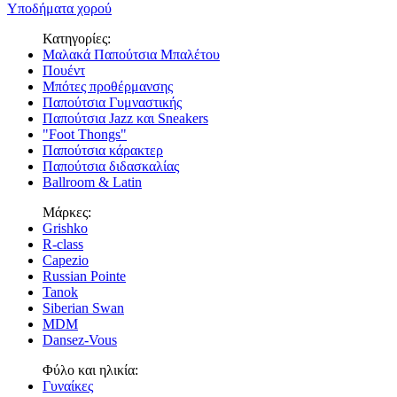
Υποδήματα χορού
Κατηγορίες:
Μαλακά Παπούτσια Μπαλέτου
Πουέντ
Μπότες προθέρμανσης
Παπούτσια Γυμναστικής
Παπούτσια Jazz και Sneakers
"Foot Thongs"
Παπούτσια κάρακτερ
Παπούτσια διδασκαλίας
Ballroom & Latin
Μάρκες:
Grishko
R-class
Capezio
Russian Pointe
Tanok
Siberian Swan
MDM
Dansez-Vous
Φύλο και ηλικία:
Γυναίκες