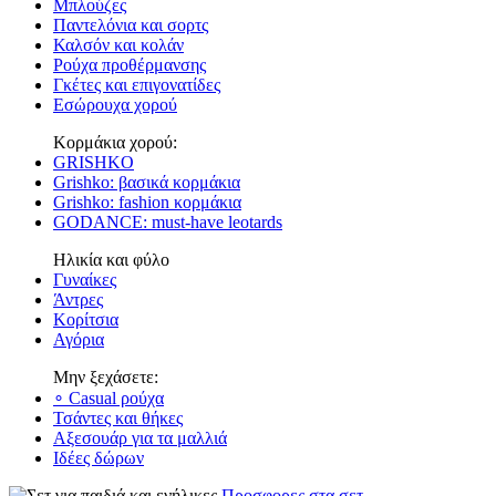
Μπλούζες
Παντελόνια και σορτς
Καλσόν και κολάν
Ρούχα προθέρμανσης
Γκέτες και επιγονατίδες
Εσώρουχα χορού
Κορμάκια χορού:
GRISHKO
Grishko: βασικά κορμάκια
Grishko: fashion κορμάκια
GODANCE: must-have leotards
Ηλικία και φύλο
Γυναίκες
Άντρες
Κορίτσια
Αγόρια
Μην ξεχάσετε:
∘ Casual ρούχα
Τσάντες και θήκες
Αξεσουάρ για τα μαλλιά
Ιδέες δώρων
Προσφορες στα σετ