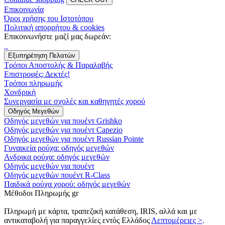
Επικοινωνία
Όροι χρήσης του Ιστοτόπου
Πολιτική απορρήτου & cookies
Επικοινωνήστε μαζί μας δωρεάν:
Εξυπηρέτηση Πελατών
Τρόποι Αποστολής & Παραλαβής
Επιστροφές; Δεκτές!
Τρόποι πληρωμής
Χονδρική
Συνεργασία με σχολές και καθηγητές χορού
Οδηγός Μεγεθών
Οδηγός μεγεθών για πουέντ Grishko
Οδηγός μεγεθών για πουέντ Capezio
Οδηγός μεγεθών για πουέντ Russian Pointe
Γυναικεία ρούχα: οδηγός μεγεθών
Ανδρικα ρούχα: οδηγός μεγεθών
Οδηγός μεγεθών για πουέντ
Οδηγός μεγεθών πουέντ R-Class
Παιδικά ρούχα χορού: οδηγός μεγεθών
Μέθοδοι Πληρωμής gr
Πληρωμή με κάρτα, τραπεζική κατάθεση, IRIS, αλλά και με
αντικαταβολή για παραγγελίες εντός Ελλάδος
Λεπτομέρειες >
.