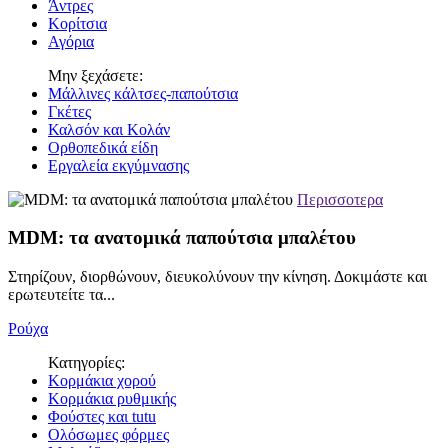
Άντρες
Κορίτσια
Αγόρια
Μην ξεχάσετε:
Μάλλινες κάλτσες-παπούτσια
Γκέτες
Καλσόν και Κολάν
Ορθοπεδικά είδη
Εργαλεία εκγύμνασης
Περισσοτερα
MDM: τα ανατομικά παπούτσια μπαλέτου
Στηρίζουν, διορθώνουν, διευκολύνουν την κίνηση. Δοκιμάστε και
ερωτευτείτε τα...
Ρούχα
Κατηγορίες:
Κορμάκια χορού
Κορμάκια ρυθμικής
Φούστες και tutu
Ολόσωμες φόρμες