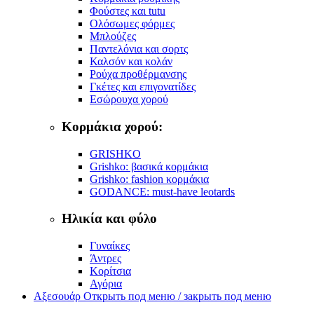
Φούστες και tutu
Ολόσωμες φόρμες
Μπλούζες
Παντελόνια και σορτς
Καλσόν και κολάν
Ρούχα προθέρμανσης
Γκέτες και επιγονατίδες
Εσώρουχα χορού
Κορμάκια χορού:
GRISHKO
Grishko: βασικά κορμάκια
Grishko: fashion κορμάκια
GODANCE: must-have leotards
Ηλικία και φύλο
Γυναίκες
Άντρες
Κορίτσια
Αγόρια
Αξεσουάρ
Открыть под меню / закрыть под меню