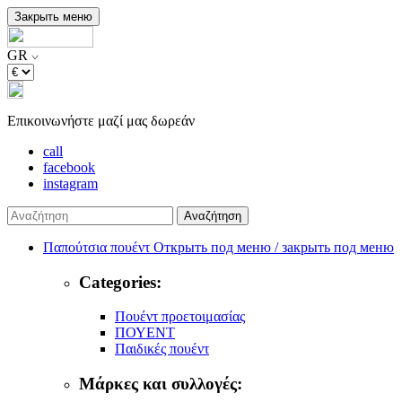
Закрыть меню
GR
Επικοινωνήστε μαζί μας δωρεάν
call
facebook
instagram
Αναζήτηση
Παπούτσια πουέντ
Открыть под меню / закрыть под меню
Categories:
Πουέντ προετοιμασίας
ΠΟΥΕΝΤ
Παιδικές πουέντ
Μάρκες και συλλογές: