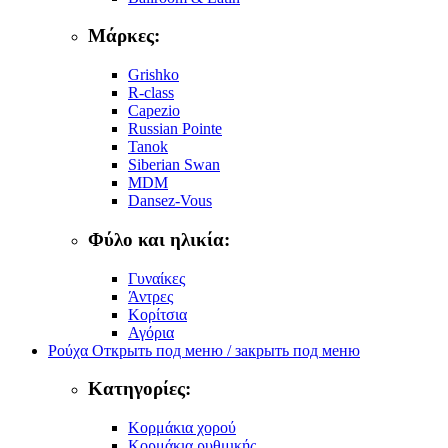
Μάρκες:
Grishko
R-class
Capezio
Russian Pointe
Tanok
Siberian Swan
MDM
Dansez-Vous
Φύλο και ηλικία:
Γυναίκες
Άντρες
Κορίτσια
Αγόρια
Ρούχα
Открыть под меню / закрыть под меню
Κατηγορίες:
Κορμάκια χορού
Κορμάκια ρυθμικής