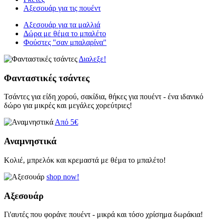
Αξεσουάρ για τις πουέντ
Αξεσουάρ για τα μαλλιά
Δώρα με θέμα το μπαλέτο
Φούστες "σαν μπαλαρίνα"
Διαλεξε!
Φανταστικές τσάντες
Τσάντες για είδη χορού, σακίδια, θήκες για πουέντ - ένα ιδανικό
δώρο για μικρές και μεγάλες χορεύτριες!
Από 5€
Αναμνηστικά
Κολιέ, μπρελόκ και κρεμαστά με θέμα το μπαλέτο!
shop now!
Αξεσουάρ
Γι'αυτές που φοράνε πουέντ - μικρά και τόσο χρίσημα δωράκια!