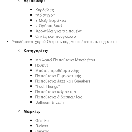
Αξεσουάρ:
Κορδέλες
"Λάστιχα"
∘ Μαξιλαράκια
∘ Ορθοπεδικά
Φροντίδα για τις πουέντ
Θήκες και πουγκάκια
Υποδήματα χορού
Открыть под меню / закрыть под меню
Κατηγορίες:
Μαλακά Παπούτσια Μπαλέτου
Πουέντ
Μπότες προθέρμανσης
Παπούτσια Γυμναστικής
Παπούτσια Jazz και Sneakers
"Foot Thongs"
Παπούτσια κάρακτερ
Παπούτσια διδασκαλίας
Ballroom & Latin
Μάρκες:
Grishko
R-class
Capezio