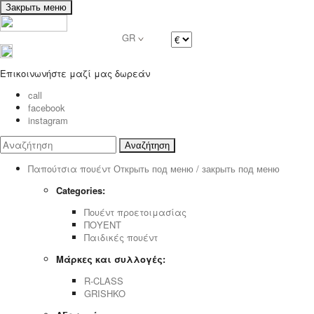
Закрыть меню
GR
Επικοινωνήστε μαζί μας δωρεάν
call
facebook
instagram
Αναζήτηση
Παπούτσια πουέντ
Открыть под меню / закрыть под меню
Categories:
Πουέντ προετοιμασίας
ΠΟΥΕΝΤ
Παιδικές πουέντ
Μάρκες και συλλογές:
R-CLASS
GRISHKO