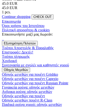
45.0 EUR
45.0 EUR
1 pcs.
Continue shopping
CHECK OUT
Επικοινωνία
Όροι χρήσης του Ιστοτόπου
Πολιτική απορρήτου & cookies
Επικοινωνήστε μαζί μας δωρεάν:
Εξυπηρέτηση Πελατών
Τρόποι Αποστολής & Παραλαβής
Επιστροφές; Δεκτές!
Τρόποι πληρωμής
Χονδρική
Συνεργασία με σχολές και καθηγητές χορού
Οδηγός Μεγεθών
Οδηγός μεγεθών για πουέντ Grishko
Οδηγός μεγεθών για πουέντ Capezio
Οδηγός μεγεθών για πουέντ Russian Pointe
Γυναικεία ρούχα: οδηγός μεγεθών
Ανδρικα ρούχα: οδηγός μεγεθών
Οδηγός μεγεθών για πουέντ
Οδηγός μεγεθών πουέντ R-Class
Παιδικά ρούχα χορού: οδηγός μεγεθών