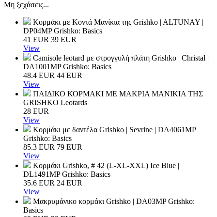
Μη ξεχάσεις...
Κορμάκι με Κοντά Μανίκια της Grishko | ALTUNAY |
DP04MP
Grishko: Basics
41
EUR
39
EUR
View
Camisole leotard με στρογγυλή πλάτη Grishko | Christal |
DA1001MP
Grishko: Basics
48.4
EUR
44
EUR
View
ΠΑΙΔΙΚΟ ΚΟΡΜΑΚΙ ΜΕ ΜΑΚΡΙΑ ΜΑΝΙΚΙΑ ΤΗΣ
GRISHKO
Leotards
28
EUR
View
Κορμάκι με δαντέλα Grishko | Sevrine | DA4061MP
Grishko: Basics
85.3
EUR
79
EUR
View
Κορμάκι Grishko, # 42 (L-XL-XXL) Ice Blue |
DL1491MP
Grishko: Basics
35.6
EUR
24
EUR
View
Μακρυμάνικο κορμάκι Grishko | DA03MP
Grishko:
Basics