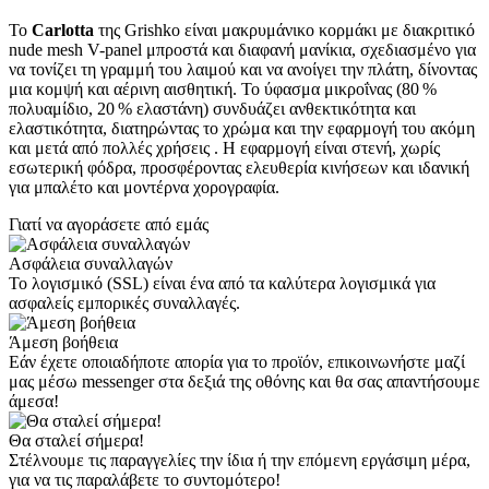
Το
Carlotta
της Grishko είναι μακρυμάνικο κορμάκι με διακριτικό
nude mesh V-panel μπροστά και διαφανή μανίκια, σχεδιασμένο για
να τονίζει τη γραμμή του λαιμού και να ανοίγει την πλάτη, δίνοντας
μια κομψή και αέρινη αισθητική.
Το ύφασμα μικροΐνας (80 %
πολυαμίδιο, 20 % ελαστάνη) συνδυάζει ανθεκτικότητα και
ελαστικότητα, διατηρώντας το χρώμα και την εφαρμογή του ακόμη
και μετά από πολλές χρήσεις
.
Η εφαρμογή είναι στενή, χωρίς
εσωτερική φόδρα, προσφέροντας ελευθερία κινήσεων και ιδανική
για μπαλέτο και μοντέρνα χορογραφία.
Γιατί να αγοράσετε από εμάς
Ασφάλεια συναλλαγών
Το λογισμικό (SSL) είναι ένα από τα καλύτερα λογισμικά για
ασφαλείς εμπορικές συναλλαγές.
Άμεση βοήθεια
Εάν έχετε οποιαδήποτε απορία για το προϊόν, επικοινωνήστε μαζί
μας μέσω messenger στα δεξιά της οθόνης και θα σας απαντήσουμε
άμεσα!
Θα σταλεί σήμερα!
Στέλνουμε τις παραγγελίες την ίδια ή την επόμενη εργάσιμη μέρα,
για να τις παραλάβετε το συντομότερο!