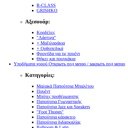
R-CLASS
GRISHKO
Αξεσουάρ:
Κορδέλες
"Λάστιχα"
∘ Μαξιλαράκια
∘ Ορθοπεδικά
Φροντίδα για τις πουέντ
Θήκες και πουγκάκια
Υποδήματα χορού
Открыть под меню / закрыть под меню
Κατηγορίες:
Μαλακά Παπούτσια Μπαλέτου
Πουέντ
Μπότες προθέρμανσης
Παπούτσια Γυμναστικής
Παπούτσια Jazz και Sneakers
"Foot Thongs"
Παπούτσια κάρακτερ
Παπούτσια διδασκαλίας
Ballroom & Latin