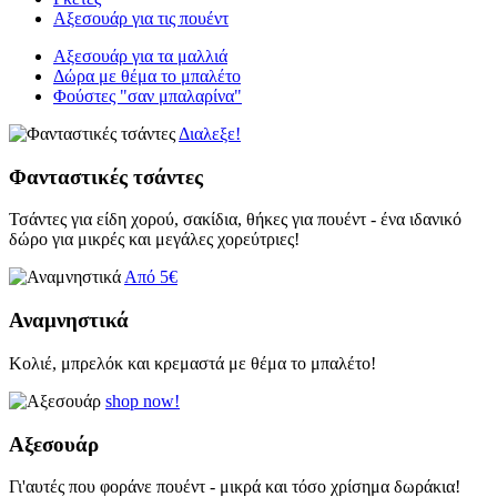
Αξεσουάρ για τις πουέντ
Αξεσουάρ για τα μαλλιά
Δώρα με θέμα το μπαλέτο
Φούστες "σαν μπαλαρίνα"
Διαλεξε!
Φανταστικές τσάντες
Τσάντες για είδη χορού, σακίδια, θήκες για πουέντ - ένα ιδανικό
δώρο για μικρές και μεγάλες χορεύτριες!
Από 5€
Αναμνηστικά
Κολιέ, μπρελόκ και κρεμαστά με θέμα το μπαλέτο!
shop now!
Αξεσουάρ
Γι'αυτές που φοράνε πουέντ - μικρά και τόσο χρίσημα δωράκια!