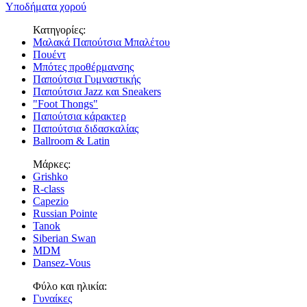
Υποδήματα χορού
Κατηγορίες:
Μαλακά Παπούτσια Μπαλέτου
Πουέντ
Μπότες προθέρμανσης
Παπούτσια Γυμναστικής
Παπούτσια Jazz και Sneakers
"Foot Thongs"
Παπούτσια κάρακτερ
Παπούτσια διδασκαλίας
Ballroom & Latin
Μάρκες:
Grishko
R-class
Capezio
Russian Pointe
Tanok
Siberian Swan
MDM
Dansez-Vous
Φύλο και ηλικία:
Γυναίκες