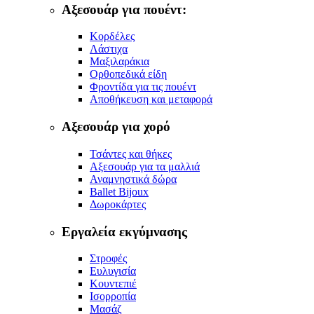
Αξεσουάρ για πουέντ:
Κορδέλες
Λάστιχα
Μαξιλαράκια
Ορθοπεδικά είδη
Φροντίδα για τις πουέντ
Αποθήκευση και μεταφορά
Αξεσουάρ για χορό
Τσάντες και θήκες
Αξεσουάρ για τα μαλλιά
Αναμνηστικά δώρα
Ballet Bijoux
Δωροκάρτες
Εργαλεία εκγύμνασης
Στροφές
Ευλυγισία
Κουντεπιέ
Ισορροπία
Μασάζ