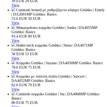
39
EUR
29
EUR
View
Camisole leotard με ρυθμιζόμενο κόψιμο Grishko | Emely
| DA2001MP
Grishko: Basics
53.6
EUR
50
EUR
View
Μακρυμάνικο κορμάκι Grishko | Sasha | DA4055MP
Grishko: Basics
93.4
EUR
89
EUR
View
Halter‑neck κορμάκι Grishko | Siena | DA4071MP
Grishko: Basics
58
EUR
53
EUR
View
Κορμάκι Grishko | Sayana | DA4050MP
Grishko: Basics
78.6
EUR
75
EUR
View
Κορμάκι με τούλινη πλάτη Grishko | Sawyer |
DA4052MP
Grishko: Basics
82.6
EUR
79
EUR
View
Camisole κορμάκι Grishko | Sia | DA4068MP
Grishko:
Basics
80
EUR
75
EUR
View