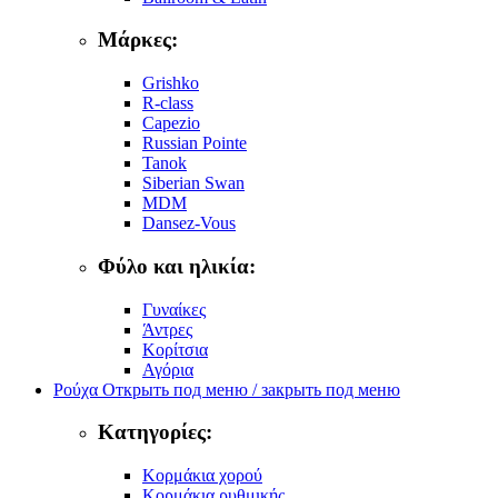
Μάρκες:
Grishko
R-class
Capezio
Russian Pointe
Tanok
Siberian Swan
MDM
Dansez-Vous
Φύλο και ηλικία:
Γυναίκες
Άντρες
Κορίτσια
Αγόρια
Ρούχα
Открыть под меню / закрыть под меню
Κατηγορίες:
Κορμάκια χορού
Κορμάκια ρυθμικής