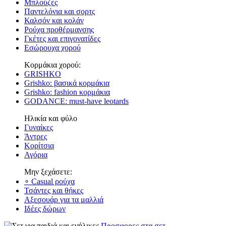
Μπλούζες
Παντελόνια και σορτς
Καλσόν και κολάν
Ρούχα προθέρμανσης
Γκέτες και επιγονατίδες
Εσώρουχα χορού
Κορμάκια χορού:
GRISHKO
Grishko: βασικά κορμάκια
Grishko: fashion κορμάκια
GODANCE: must-have leotards
Ηλικία και φύλο
Γυναίκες
Άντρες
Κορίτσια
Αγόρια
Μην ξεχάσετε:
∘ Casual ρούχα
Τσάντες και θήκες
Αξεσουάρ για τα μαλλιά
Ιδέες δώρων
Προσφορες στα σετ