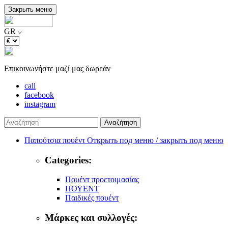
Закрыть меню
GR
Επικοινωνήστε μαζί μας δωρεάν
call
facebook
instagram
Αναζήτηση
Παπούτσια πουέντ
Открыть под меню / закрыть под меню
Categories:
Πουέντ προετοιμασίας
ΠΟΥΕΝΤ
Παιδικές πουέντ
Μάρκες και συλλογές: