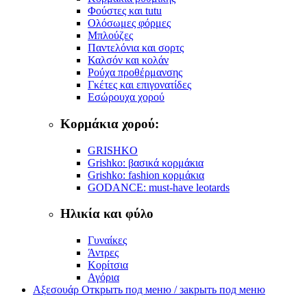
Φούστες και tutu
Ολόσωμες φόρμες
Μπλούζες
Παντελόνια και σορτς
Καλσόν και κολάν
Ρούχα προθέρμανσης
Γκέτες και επιγονατίδες
Εσώρουχα χορού
Κορμάκια χορού:
GRISHKO
Grishko: βασικά κορμάκια
Grishko: fashion κορμάκια
GODANCE: must-have leotards
Ηλικία και φύλο
Γυναίκες
Άντρες
Κορίτσια
Αγόρια
Αξεσουάρ
Открыть под меню / закрыть под меню