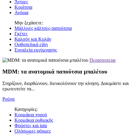
Άντρες
Κορίτσια
Αγόρια
Μην ξεχάσετε:
Μάλλινες κάλτσες-παπούτσια
Γκέτες
Καλσόν και Κολάν
Ορθοπεδικά είδη
Εργαλεία εκγύμνασης
Περισσοτερα
MDM: τα ανατομικά παπούτσια μπαλέτου
Στηρίζουν, διορθώνουν, διευκολύνουν την κίνηση. Δοκιμάστε και
ερωτευτείτε τα...
Ρούχα
Κατηγορίες:
Κορμάκια χορού
Κορμάκια ρυθμικής
Φούστες και tutu
Ολόσωμες φόρμες