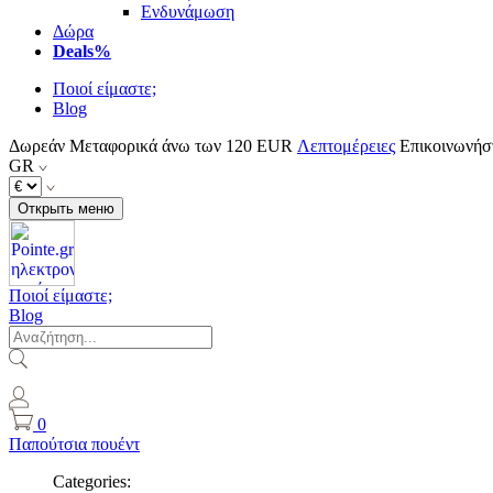
Ενδυνάμωση
Δώρα
Deals%
Ποιοί είμαστε;
Blog
Δωρεάν Μεταφορικά άνω των 120 EUR
Λεπτομέρειες
Επικοινωνήσ
GR
Открыть меню
Ποιοί είμαστε;
Blog
0
Παπούτσια πουέντ
Categories: