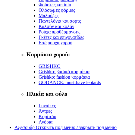
Φούστες και tutu
Ολόσωμες φόρμες
Μπλούζες
Παντελόνια και σορτς
Καλσόν και κολάν
Ρούχα προθέρμανσης
Γκέτες και επιγονατίδες
Εσώρουχα χορού
Κορμάκια χορού:
GRISHKO
Grishko: βασικά κορμάκια
Grishko: fashion κορμάκια
GODANCE: must-have leotards
Ηλικία και φύλο
Γυναίκες
Άντρες
Κορίτσια
Αγόρια
Αξεσουάρ
Открыть под меню / закрыть под меню