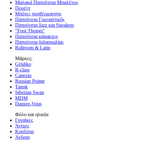
Μαλακά Παπούτσια Μπαλέτου
Πουέντ
Μπότες προθέρμανσης
Παπούτσια Γυμναστικής
Παπούτσια Jazz και Sneakers
"Foot Thongs"
Παπούτσια κάρακτερ
Παπούτσια διδασκαλίας
Ballroom & Latin
Μάρκες:
Grishko
R-class
Capezio
Russian Pointe
Tanok
Siberian Swan
MDM
Dansez-Vous
Φύλο και ηλικία:
Γυναίκες
Άντρες
Κορίτσια
Αγόρια