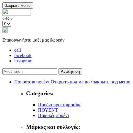
Закрыть меню
GR
Επικοινωνήστε μαζί μας δωρεάν
call
facebook
instagram
Αναζήτηση
Παπούτσια πουέντ
Открыть под меню / закрыть под меню
Categories:
Πουέντ προετοιμασίας
ΠΟΥΕΝΤ
Παιδικές πουέντ
Μάρκες και συλλογές: