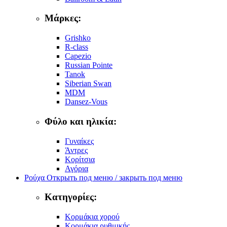
Μάρκες:
Grishko
R-class
Capezio
Russian Pointe
Tanok
Siberian Swan
MDM
Dansez-Vous
Φύλο και ηλικία:
Γυναίκες
Άντρες
Κορίτσια
Αγόρια
Ρούχα
Открыть под меню / закрыть под меню
Κατηγορίες:
Κορμάκια χορού
Κορμάκια ρυθμικής