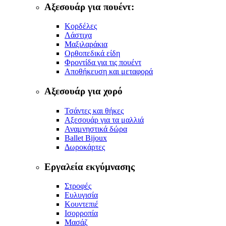
Αξεσουάρ για πουέντ:
Κορδέλες
Λάστιχα
Μαξιλαράκια
Ορθοπεδικά είδη
Φροντίδα για τις πουέντ
Αποθήκευση και μεταφορά
Αξεσουάρ για χορό
Τσάντες και θήκες
Αξεσουάρ για τα μαλλιά
Αναμνηστικά δώρα
Ballet Bijoux
Δωροκάρτες
Εργαλεία εκγύμνασης
Στροφές
Ευλυγισία
Κουντεπιέ
Ισορροπία
Μασάζ