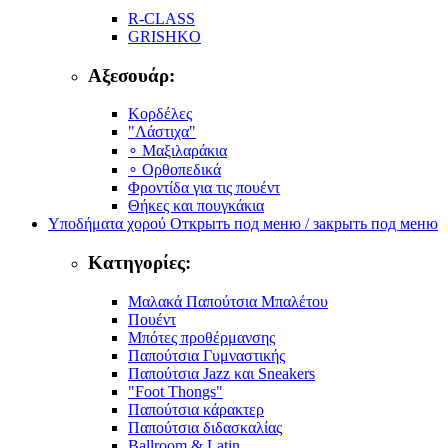
R-CLASS
GRISHKO
Αξεσουάρ:
Κορδέλες
"Λάστιχα"
∘ Μαξιλαράκια
∘ Ορθοπεδικά
Φροντίδα για τις πουέντ
Θήκες και πουγκάκια
Υποδήματα χορού
Открыть под меню / закрыть под меню
Κατηγορίες:
Μαλακά Παπούτσια Μπαλέτου
Πουέντ
Μπότες προθέρμανσης
Παπούτσια Γυμναστικής
Παπούτσια Jazz και Sneakers
"Foot Thongs"
Παπούτσια κάρακτερ
Παπούτσια διδασκαλίας
Ballroom & Latin