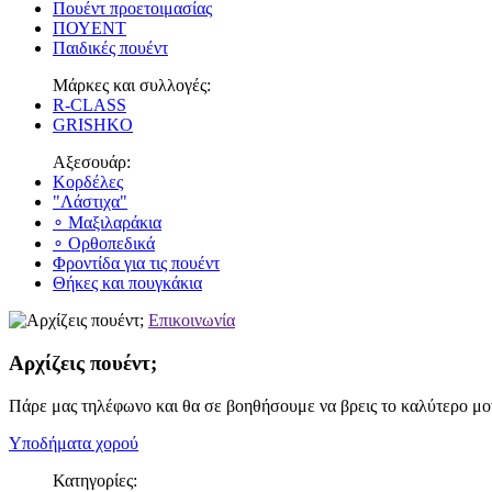
Πουέντ προετοιμασίας
ΠΟΥΕΝΤ
Παιδικές πουέντ
Μάρκες και συλλογές:
R-CLASS
GRISHKO
Αξεσουάρ:
Κορδέλες
"Λάστιχα"
∘ Μαξιλαράκια
∘ Ορθοπεδικά
Φροντίδα για τις πουέντ
Θήκες και πουγκάκια
Επικοινωνία
Αρχίζεις πουέντ;
Πάρε μας τηλέφωνο και θα σε βοηθήσουμε να βρεις το καλύτερο μον
Υποδήματα χορού
Κατηγορίες: