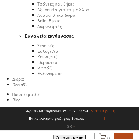
Τσάντες και θήκες
Αξεσουάρ για τα μαλλιά
Αναμνηστικά δώρα
Ballet Bijoux
Δωροκάρτες
Εργαλεία εκγύμνασης
Στροφές
Ευλυγισία
Κουντεπιέ
Ισορροπία
Μασάζ
Ενδυνάμωση
Δώρα
Deals%
Ποιοί είμαστε;
Blog
Δωρεάν Μεταφορικά άνω των 120 EUR
Λεπτομέρειες
Επικοινωνήστε μαζί μας δωρεάν
GR
0
Открыть меню