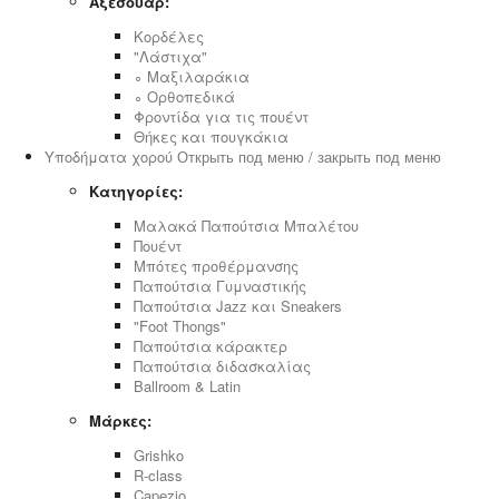
Αξεσουάρ:
Κορδέλες
"Λάστιχα"
∘ Μαξιλαράκια
∘ Ορθοπεδικά
Φροντίδα για τις πουέντ
Θήκες και πουγκάκια
Υποδήματα χορού
Открыть под меню / закрыть под меню
Κατηγορίες:
Μαλακά Παπούτσια Μπαλέτου
Πουέντ
Μπότες προθέρμανσης
Παπούτσια Γυμναστικής
Παπούτσια Jazz και Sneakers
"Foot Thongs"
Παπούτσια κάρακτερ
Παπούτσια διδασκαλίας
Ballroom & Latin
Μάρκες:
Grishko
R-class
Capezio