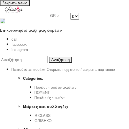
Закрыть меню
GR
Επικοινωνήστε μαζί μας δωρεάν
call
facebook
instagram
Αναζήτηση
Παπούτσια πουέντ
Открыть под меню / закрыть под меню
Categories:
Πουέντ προετοιμασίας
ΠΟΥΕΝΤ
Παιδικές πουέντ
Μάρκες και συλλογές:
R-CLASS
GRISHKO