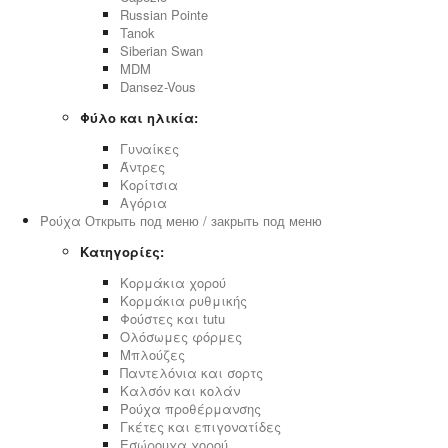
Russian Pointe
Tanok
Siberian Swan
MDM
Dansez-Vous
Φύλο και ηλικία:
Γυναίκες
Άντρες
Κορίτσια
Αγόρια
Ρούχα
Открыть под меню / закрыть под меню
Κατηγορίες:
Κορμάκια χορού
Κορμάκια ρυθμικής
Φούστες και tutu
Ολόσωμες φόρμες
Μπλούζες
Παντελόνια και σορτς
Καλσόν και κολάν
Ρούχα προθέρμανσης
Γκέτες και επιγονατίδες
Εσώρουχα χορού