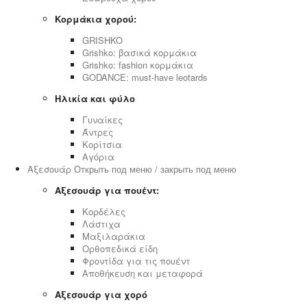
Κορμάκια χορού:
GRISHKO
Grishko: βασικά κορμάκια
Grishko: fashion κορμάκια
GODANCE: must-have leotards
Ηλικία και φύλο
Γυναίκες
Άντρες
Κορίτσια
Αγόρια
Αξεσουάρ
Открыть под меню / закрыть под меню
Αξεσουάρ για πουέντ:
Κορδέλες
Λάστιχα
Μαξιλαράκια
Ορθοπεδικά είδη
Φροντίδα για τις πουέντ
Αποθήκευση και μεταφορά
Αξεσουάρ για χορό