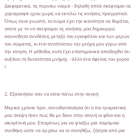
Διαφορετικά, τις περνάω νοερά - δηλαδή απλά σκέφτομαι τις
χορογραφίε ςμου χωρίς να εκτελώ τις κινήσεις πραγματικά.
Όπως είναι γνωστό, το σώμα έχει την ικανότητα να θυμάται,
οπότε με το να σκέφτομαι τις κινήσεις μου δημιουργώ
ασυνείδητα συνδέσεις μεταξύ του εγκεφάλου και των μερών
του σώματος, κι έτσι αναπτύσσω την μνήμη μου γύρω από
την κίνηση. Η μέθοδος αυτή έχει επιστημονικά αποδειχθεί ότι
αυξάνει τη δυνατότητα μνήμης - άλλο ένα όφελος του χορού
!
2. Εξασκήσου σαν να είσαι πάνω στην σκηνή
Μερικά χρόνια πριν, συνειδητοποίησα ότι η πιο τρομακτική
μου σκέψη ήταν πως θα με δουν στην σκηνή οι φίλοι και η
οικογένειά μου. Επομένως για να φτιάξω μια παρόμοια
συνθήκη ώστε να αρχίσω να το συνηθίζω, ζήτησα από μια