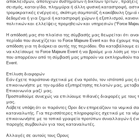
αποκλεισμών, αποτυχιών συστημάτων ή δικτύων τρίτων , πράξεις
σεισμός, καταιγίδα, πλημμύρα ή άλλη φυσική καταστροφή, αστ
τρομοκρατικές ενέργειες, σκόπιμη σαμποτάζ ή κακόβουλη ζημιά 
δεδομένα ή για ζημιά ή καταστροφή χώρων ή εξοπλισμού, κανονι
πολιτικών και ελλείψεις προμηθειών και υπηρεσιών ("Force Majeur
Η απόδοσή μας στο πλαίσιο της σύμβασής μας θεωρείται ότι ανα
περίοδο που συνεχίζεται το Force Majeure Event και θα έχουμε π
απόδοση για τη διάρκεια αυτής της περιόδου. Θα καταβάλουμε 
να κλείσουμε το Force Majeure Event ή να βρούμε μια λύση με την
που απορρέουν από τη σύμβασή μας μπορούν να εκπληρωθούν παρ
Event.
Επίλυση διαφορών
Εάν έχετε παράπονο σχετικά με ένα προϊόν, τον ιστότοπό μας ή 
επικοινωνήστε με την ομάδα εξυπηρέτησης πελατών μας, μεταβα
Επικοινωνία μαζί μας.
Προσπαθούμε συνεχώς να επιλύουμε πιθανές διαφορές με τους 
μας.
Λάβετε υπόψη ότι οι παρόντες Όροι δεν επηρεάζουν τα νομικά σ
καταναλωτής. Για περισσότερες πληροφορίες σχετικά με τα νό
επικοινωνήστε με το τοπικό γραφείο προτύπων συναλλαγών ή έν
παροχής συμβουλών για τους καταναλωτές.
Αλλαγές σε αυτούς τους Όρους