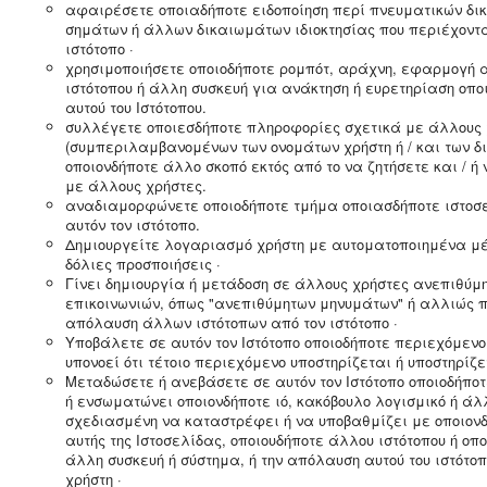
αφαιρέσετε οποιαδήποτε ειδοποίηση περί πνευματικών δι
σημάτων ή άλλων δικαιωμάτων ιδιοκτησίας που περιέχονται
ιστότοπο ·
χρησιμοποιήσετε οποιοδήποτε ρομπότ, αράχνη, εφαρμογή α
ιστότοπου ή άλλη συσκευή για ανάκτηση ή ευρετηρίαση οπο
αυτού του Ιστότοπου.
συλλέγετε οποιεσδήποτε πληροφορίες σχετικά με άλλους 
(συμπεριλαμβανομένων των ονομάτων χρήστη ή / και των δι
οποιονδήποτε άλλο σκοπό εκτός από το να ζητήσετε και / ή 
με άλλους χρήστες.
αναδιαμορφώνετε οποιοδήποτε τμήμα οποιασδήποτε ιστοσε
αυτόν τον ιστότοπο.
Δημιουργείτε λογαριασμό χρήστη με αυτοματοποιημένα μέ
δόλιες προσποιήσεις ·
Γίνει δημιουργία ή μετάδοση σε άλλους χρήστες ανεπιθύμ
επικοινωνιών, όπως "ανεπιθύμητων μηνυμάτων" ή αλλιώς 
απόλαυση άλλων ιστότοπων από τον ιστότοπο ·
Yποβάλετε σε αυτόν τον Ιστότοπο οποιοδήποτε περιεχόμενο
υπονοεί ότι τέτοιο περιεχόμενο υποστηρίζεται ή υποστηρίζ
Mεταδώσετε ή ανεβάσετε σε αυτόν τον Ιστότοπο οποιοδήποτ
ή ενσωματώνει οποιονδήποτε ιό, κακόβουλο λογισμικό ή άλ
σχεδιασμένη να καταστρέφει ή να υποβαθμίζει με οποιονδ
αυτής της Ιστοσελίδας, οποιουδήποτε άλλου ιστότοπου ή οπ
άλλη συσκευή ή σύστημα, ή την απόλαυση αυτού του ιστότο
χρήστη ·