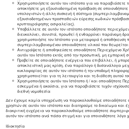
Xρησιμοποιήσετε αυτόν τον ιστότοπο για να παραβιάσετε 
αποκτήσετε μη εξουσιοδοτημένη πρόσβαση σε οποιονδήποτε 
υπολογιστών ή άλλη συσκευή ή σύστημα (συμπεριλαμβανο
εξουσιοδοτημένων προσπαθειών εύρεσης κωδικών πρόσβαση
κρυπτογράφησης ασφαλείας).
Yποβάλλετε σε αυτόν τον ιστότοπο οποιοδήποτε περιεχόμε
διευκολύνει, συνιστά, προωθεί ή ενθαρρύνει παράνομη δρα
χρησιμοποιήστε τον Ιστότοπο για μεταφορά ή αποθήκευση 
συμπεριλαμβανομένου οποιουδήποτε υλικού που θεωρείται
Aντιγράψετε ή αποθηκεύσετε οποιοδήποτε Περιεχόμενο Χρ
αυτόν τον Ιστότοπο εκτός από την προσωπική, μη εμπορική σ
Προβείτε σε οποιαδήποτε ενέργεια που επιβάλλει, ή μπορε
αποκλειστική μας κρίση, ένα παράλογο ή δυσανάλογα μεγ
κυκλοφορίας σε αυτόν τον ιστότοπο ή την υποδομή πληροφο
χρησιμοποιείται για τη λειτουργία και τη διάθεση αυτού του
Χρησιμοποιήσετε αυτόν τον Ιστότοπο ή / και οποιοδήποτε Πε
εσκεμμένα ή ακούσια, για να παραβιάσετε τυχόν ισχύουσα 
διεθνή νομοθεσία
Δεν έχουμε καμία υποχρέωση να παρακολουθούμε οποιαδήποτε
χρηστών σε αυτόν τον ιστότοπο και διατηρούμε το δικαίωμα και 
διακριτική ευχέρεια να παρακολουθούμε οποιαδήποτε συμπεριφ
αυτόν τον ιστότοπο ανά πάσα στιγμή και για οποιονδήποτε λόγο 
Ιδιοκτησία