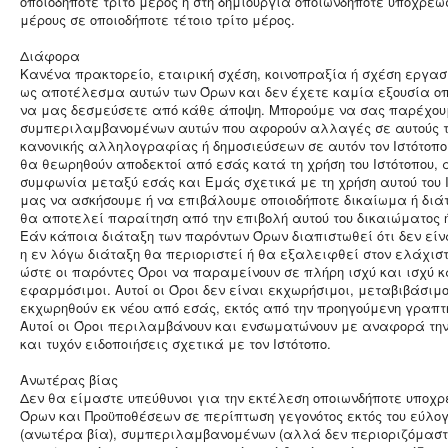
οποιοδήποτε τρίτο μέρος ή στη δημιουργία οποιωνδήποτε υποχρεώ
μέρους σε οποιοδήποτε τέτοιο τρίτο μέρος.
Διάφορα
Κανένα πρακτορείο, εταιρική σχέση, κοινοπραξία ή σχέση εργασ
ως αποτέλεσμα αυτών των Όρων και δεν έχετε καμία εξουσία οπ
να μας δεσμεύσετε από κάθε άποψη. Μπορούμε να σας παρέχουμ
συμπεριλαμβανομένων αυτών που αφορούν αλλαγές σε αυτούς το
κανονικής αλληλογραφίας ή δημοσιεύσεων σε αυτόν τον Ιστότοπο. Α
θα θεωρηθούν αποδεκτοί από εσάς κατά τη χρήση του Ιστότοπου, 
συμφωνία μεταξύ εσάς και Εμάς σχετικά με τη χρήση αυτού του 
μας να ασκήσουμε ή να επιβάλουμε οποιοδήποτε δικαίωμα ή διά
θα αποτελεί παραίτηση από την επιβολή αυτού του δικαιώματος 
Εάν κάποια διάταξη των παρόντων Όρων διαπιστωθεί ότι δεν είν
η εν λόγω διάταξη θα περιοριστεί ή θα εξαλειφθεί στον ελάχισ
ώστε οι παρόντες Όροι να παραμείνουν σε πλήρη ισχύ και ισχύ κ
εφαρμόσιμοι. Αυτοί οι Όροι δεν είναι εκχωρήσιμοι, μεταβιβάσιμο
εκχωρηθούν εκ νέου από εσάς, εκτός από την προηγούμενη γραπ
Αυτοί οι Όροι περιλαμβάνουν και ενσωματώνουν με αναφορά την
και τυχόν ειδοποιήσεις σχετικά με τον Ιστότοπο.
Ανωτέρας βίας
Δεν θα είμαστε υπεύθυνοι για την εκτέλεση οποιωνδήποτε υποχ
Όρων και Προϋποθέσεων σε περίπτωση γεγονότος εκτός του εύλο
(ανωτέρα βία), συμπεριλαμβανομένων (αλλά δεν περιοριζόμαστ