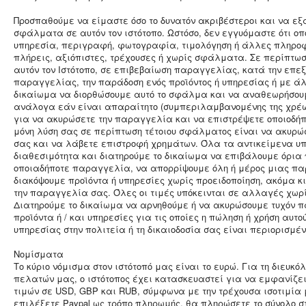
Προσπαθούμε να είμαστε όσο το δυνατόν ακριβέστεροι και να ε
σφάλματα σε αυτόν τον ιστότοπο. Ωστόσο, δεν εγγυόμαστε ότι οπ
υπηρεσία, περιγραφή, φωτογραφία, τιμολόγηση ή άλλες πληροφο
πλήρεις, αξιόπιστες, τρέχουσες ή χωρίς σφάλματα. Σε περίπτω
αυτόν τον Ιστότοπο, σε επιβεβαίωση παραγγελίας, κατά την επε
παραγγελίας, την παράδοση ενός προϊόντος ή υπηρεσίας ή με άλ
δικαίωμα να διορθώσουμε αυτό το σφάλμα και να αναθεωρήσου
ανάλογα εάν είναι απαραίτητο (συμπεριλαμβανομένης της χρέωσ
για να ακυρώσετε την παραγγελία και να επιστρέψετε οποιοδήπ
μόνη λύση σας σε περίπτωση τέτοιου σφάλματος είναι να ακυρ
σας και να λάβετε επιστροφή χρημάτων. Όλα τα αντικείμενα υπ
διαθεσιμότητα και διατηρούμε το δικαίωμα να επιβάλουμε όρια 
οποιαδήποτε παραγγελία, να απορρίψουμε όλη ή μέρος μιας πα
διακόψουμε προϊόντα ή υπηρεσίες χωρίς προειδοποίηση, ακόμα κι
την παραγγελία σας. Όλες οι τιμές υπόκεινται σε αλλαγές χωρί
Διατηρούμε το δικαίωμα να αρνηθούμε ή να ακυρώσουμε τυχόν 
προϊόντα ή / και υπηρεσίες για τις οποίες η πώληση ή χρήση αυτού 
υπηρεσίας στην πολιτεία ή τη δικαιοδοσία σας είναι περιορισμέ
Νομίσματα
Το κύριο νόμισμα στον ιστότοπό μας είναι το ευρώ. Για τη διευκό
πελατών μας, ο ιστότοπος έχει κατασκευαστεί για να εμφανίζει 
τιμών σε USD, GBP και RUB, σύμφωνα με την τρέχουσα ισοτιμία
επιλέξετε Paypal ως τρόπο πληρωμής, θα πληρώσετε το σύνολο 