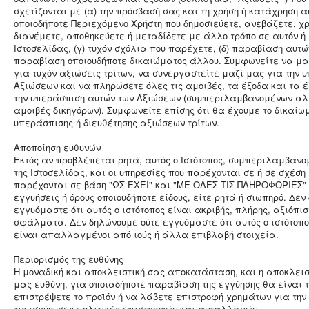
σχετίζονται με (α) την πρόσβασή σας και τη χρήση ή κατάχρηση αυ
οποιοδήποτε Περιεχόμενο Χρήστη που δημοσιεύετε, ανεβάζετε, χρ
διανέμετε, αποθηκεύετε ή μεταδίδετε με άλλο τρόπο σε αυτόν ή
Ιστοσελίδας, (γ) τυχόν σχόλια που παρέχετε, (δ) παραβίαση αυτών
παραβίαση οποιουδήποτε δικαιώματος άλλου. Συμφωνείτε να μα
για τυχόν αξιώσεις τρίτων, να συνεργαστείτε μαζί μας για την 
Αξιώσεων και να πληρώσετε όλες τις αμοιβές, τα έξοδα και τα έ
την υπεράσπιση αυτών των Αξιώσεων (συμπεριλαμβανομένων αλλ
αμοιβές δικηγόρων). Συμφωνείτε επίσης ότι θα έχουμε το δικαίω
υπεράσπισης ή διευθέτησης αξιώσεων τρίτων.
Αποποίηση ευθυνών
Εκτός αν προβλέπεται ρητά, αυτός ο Ιστότοπος, συμπεριλαμβανο
της Ιστοσελίδας, και οι υπηρεσίες που παρέχονται σε ή σε σχέση 
παρέχονται σε βάση "ΩΣ ΕΧΕΙ" και "ΜΕ ΟΛΕΣ ΤΙΣ ΠΛΗΡΟΦΟΡΙΕΣ" 
εγγυήσεις ή όρους οποιουδήποτε είδους, είτε ρητά ή σιωπηρό. Δε
εγγυόμαστε ότι αυτός ο ιστότοπος είναι ακριβής, πλήρης, αξιόπισ
σφάλματα. Δεν δηλώνουμε ούτε εγγυόμαστε ότι αυτός ο ιστότοπος
είναι απαλλαγμένοι από ιούς ή άλλα επιβλαβή στοιχεία.
Περιορισμός της ευθύνης
Η μοναδική και αποκλειστική σας αποκατάσταση, και η αποκλεισ
μας ευθύνη, για οποιαδήποτε παραβίαση της εγγύησης θα είναι 
επιστρέψετε το προϊόν ή να λάβετε επιστροφή χρημάτων για τη
τις ισχύουσες πολιτικές επιστροφών και ανταλλαγών.