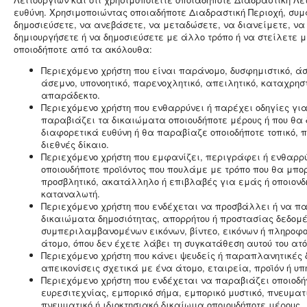
ευθύνη. Χρησιμοποιώντας οποιαδήποτε Διαδραστική Περιοχή, συ
δημοσιεύσετε, να ανεβάσετε, να μεταδώσετε, να διανείμετε, να
δημιουργήσετε ή να δημοσιεύσετε με άλλο τρόπο ή να στείλετε 
οποιοδήποτε από τα ακόλουθα:
Περιεχόμενο χρήστη που είναι παράνομο, δυσφημιστικό, ά
άσεμνο, υπονοητικό, παρενοχλητικό, απειλητικό, καταχρηστ
απαράδεκτο.
Περιεχόμενο χρήστη που ενθαρρύνει ή παρέχει οδηγίες για
παραβιάζει τα δικαιώματα οποιουδήποτε μέρους ή που θα 
διαφορετικά ευθύνη ή θα παραβίαζε οποιοδήποτε τοπικό, π
διεθνές δίκαιο.
Περιεχόμενο χρήστη που εμφανίζει, περιγράφει ή ενθαρρύ
οποιουδήποτε προϊόντος που πουλάμε με τρόπο που θα μπο
προσβλητικό, ακατάλληλο ή επιβλαβές για εμάς ή οποιονδ
καταναλωτή.
Περιεχόμενο χρήστη που ενδέχεται να προσβάλλει ή να π
δικαιώματα δημοσιότητας, απορρήτου ή προστασίας δεδομ
συμπεριλαμβανομένων εικόνων, βίντεο, εικόνων ή πληροφ
άτομο, όπου δεν έχετε λάβει τη συγκατάθεση αυτού του ατό
Περιεχόμενο χρήστη που κάνει ψευδείς ή παραπλανητικές 
απεικονίσεις σχετικά με ένα άτομο, εταιρεία, προϊόν ή υπ
Περιεχόμενο χρήστη που ενδέχεται να παραβιάζει οποιοδ
ευρεσιτεχνίας, εμπορικό σήμα, εμπορικό μυστικό, πνευμα
πνευματικό ή ιδιοκτησιακό δικαίωμα οποιουδήποτε μέρους.