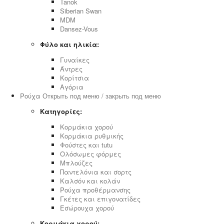
Tanok
Siberian Swan
MDM
Dansez-Vous
Φύλο και ηλικία:
Γυναίκες
Άντρες
Κορίτσια
Αγόρια
Ρούχα
Открыть под меню / закрыть под меню
Κατηγορίες:
Κορμάκια χορού
Κορμάκια ρυθμικής
Φούστες και tutu
Ολόσωμες φόρμες
Μπλούζες
Παντελόνια και σορτς
Καλσόν και κολάν
Ρούχα προθέρμανσης
Γκέτες και επιγονατίδες
Εσώρουχα χορού
Κορμάκια χορού: