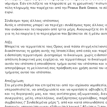
νόμισμα. Εάν επιλέξετε να πληρώσετε με τη χρεωστική / πιστωτ
πύλη πληρωμής που παρέχεται από την Piraeus Bank Greece, το σ
ευρώ.
Σύνδεσμοι προς άλλους ιστότοπους
Αυτός ο ιστότοπος μπορεί να περιέχει συνδέσμους προς άλλους ισ
που ανήκουν και λειτουργούν από τρίτα μέρη. Αναγνωρίζετε ότι 
για τη λειτουργία ή το περιεχόμενο που βρίσκεται σε ή μέσω αυτο
Λήξη
Μπορείτε να τερματίσετε τους Όρους ανά πάσα στιγμή κλείνοντ
διακόπτοντας τη χρήση αυτής της Ιστοσελίδας από εσάς και παρ
ειδοποίηση τερματισμού. Διατηρούμε το δικαίωμα, χωρίς ειδοποί
απόλυτη διακριτική μας ευχέρεια, να τερματίσουμε το δικαίωμά
αυτόν τον ιστότοπο ή οποιοδήποτε τμήμα αυτού του ιστότοπου και
αποτρέψουμε τη μελλοντική σας πρόσβαση και χρήση αυτού του ισ
τμήματος αυτού του ιστότοπου.
Αποζημίωση
Στο μέγιστο βαθμό που επιτρέπεται από την ισχύουσα νομοθεσία
υπερασπιστείτε, να αποζημιώσετε και να κρατήσετε αβλαβείς Εμ
και τις θυγατρικές μας, και τους αντίστοιχους αξιωματικούς, διε
συνεργάτες, μέλη, υπαλλήλους, ανεξάρτητους εργολάβους, παρό
συμβούλους (" Συνδεδεμένα μέρη "), από και κατά οποιωνδήποτε 
δαπανών, υποχρεώσεων και εξόδων (συλλογικά," Αξιώσεις ") που