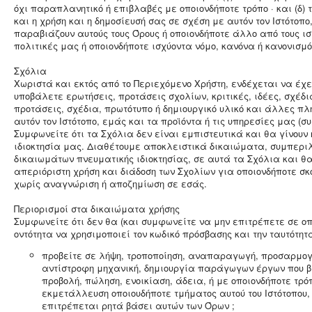
όχι παραπλανητικό ή επιβλαβές με οποιονδήποτε τρόπο · και (δ) 
και η χρήση και η δημοσίευσή σας σε σχέση με αυτόν τον Ιστότοπο
παραβιάζουν αυτούς τους Όρους ή οποιονδήποτε άλλο από τους ισχ
πολιτικές μας ή οποιονδήποτε ισχύοντα νόμο, κανόνα ή κανονισμό
Σχόλια
Χωριστά και εκτός από το Περιεχόμενο Χρήστη, ενδέχεται να έχε
υποβάλετε ερωτήσεις, προτάσεις σχολίων, κριτικές, ιδέες, σχέδι
προτάσεις, σχέδια, πρωτότυπο ή δημιουργικό υλικό και άλλες π
αυτόν τον Ιστότοπο, εμάς και τα προϊόντα ή τις υπηρεσίες μας (σ
Συμφωνείτε ότι τα Σχόλια δεν είναι εμπιστευτικά και θα γίνουν
ιδιοκτησία μας. Διαθέτουμε αποκλειστικά δικαιώματα, συμπερ
δικαιωμάτων πνευματικής ιδιοκτησίας, σε αυτά τα Σχόλια και θ
απεριόριστη χρήση και διάδοση των Σχολίων για οποιονδήποτε σκ
χωρίς αναγνώριση ή αποζημίωση σε εσάς.
Περιορισμοί στα δικαιώματα χρήσης
Συμφωνείτε ότι δεν θα (και συμφωνείτε να μην επιτρέπετε σε ο
οντότητα να χρησιμοποιεί τον κωδικό πρόσβασης και την ταυτότητ
προβείτε σε λήψη, τροποποίηση, αναπαραγωγή, προσαρμο
αντίστροφη μηχανική, δημιουργία παράγωγων έργων που β
προβολή, πώληση, ενοικίαση, άδεια, ή με οποιονδήποτε τρό
εκμετάλλευση οποιουδήποτε τμήματος αυτού του Ιστότοπου, 
επιτρέπεται ρητά βάσει αυτών των Όρων ;