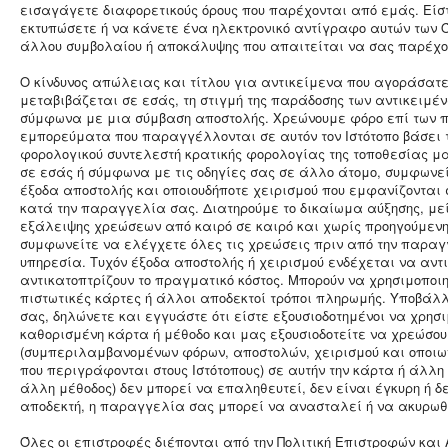
εισαγάγετε διαφορετικούς όρους που παρέχονται από εμάς. Είσ
εκτυπώσετε ή να κάνετε ένα ηλεκτρονικό αντίγραφο αυτών των 
άλλου συμβολαίου ή αποκάλυψης που απαιτείται να σας παρέχ
Ο κίνδυνος απώλειας και τίτλου για αντικείμενα που αγοράσατε
μεταβιβάζεται σε εσάς, τη στιγμή της παράδοσης των αντικειμ
σύμφωνα με μια σύμβαση αποστολής. Χρεώνουμε φόρο επί των 
εμπορεύματα που παραγγέλλονται σε αυτόν τον Ιστότοπο βάσει τ
φορολογικού συντελεστή κρατικής φορολογίας της τοποθεσίας μ
σε εσάς ή σύμφωνα με τις οδηγίες σας σε άλλο άτομο, συμφωνε
έξοδα αποστολής και οποιουδήποτε χειρισμού που εμφανίζονται σ
κατά την παραγγελία σας. Διατηρούμε το δικαίωμα αύξησης, με
εξάλειψης χρεώσεων από καιρό σε καιρό και χωρίς προηγούμενη
συμφωνείτε να ελέγχετε όλες τις χρεώσεις πριν από την παραγ
υπηρεσία. Τυχόν έξοδα αποστολής ή χειρισμού ενδέχεται να αντι
αντικατοπτρίζουν το πραγματικό κόστος. Μπορούν να χρησιμοποι
πιστωτικές κάρτες ή άλλοι αποδεκτοί τρόποι πληρωμής. Υποβάλ
σας, δηλώνετε και εγγυάστε ότι είστε εξουσιοδοτημένοι να χρησι
καθορισμένη κάρτα ή μέθοδο και μας εξουσιοδοτείτε να χρεώσο
(συμπεριλαμβανομένων φόρων, αποστολών, χειρισμού και οποι
που περιγράφονται στους Ιστότοπους) σε αυτήν την κάρτα ή άλλη 
άλλη μέθοδος) δεν μπορεί να επαληθευτεί, δεν είναι έγκυρη ή δ
αποδεκτή, η παραγγελία σας μπορεί να ανασταλεί ή να ακυρω
Όλες οι επιστροφές διέπονται από την Πολιτική Επιστροφών κα