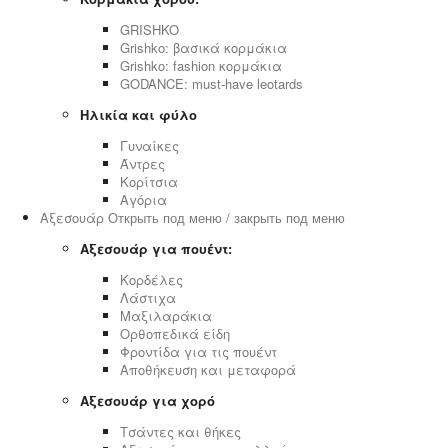
GRISHKO
Grishko: βασικά κορμάκια
Grishko: fashion κορμάκια
GODANCE: must-have leotards
Ηλικία και φύλο
Γυναίκες
Άντρες
Κορίτσια
Αγόρια
Αξεσουάρ
Открыть под меню / закрыть под меню
Αξεσουάρ για πουέντ:
Κορδέλες
Λάστιχα
Μαξιλαράκια
Ορθοπεδικά είδη
Φροντίδα για τις πουέντ
Αποθήκευση και μεταφορά
Αξεσουάρ για χορό
Τσάντες και θήκες