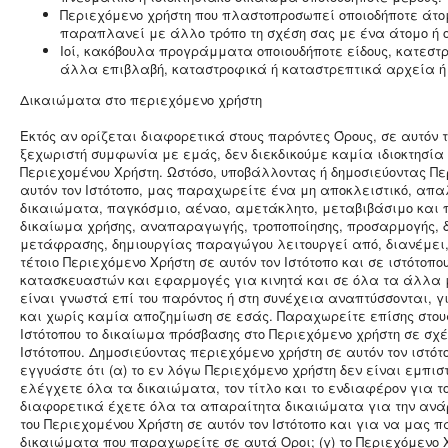
Περιεχόμενο χρήστη που πλαστοπροσωπεί οποιοδήποτε άτομ
παραπλανεί με άλλο τρόπο τη σχέση σας με ένα άτομο ή ο
Ιοί, κακόβουλα προγράμματα οποιουδήποτε είδους, κατεσ
άλλα επιβλαβή, καταστροφικά ή καταστρεπτικά αρχεία ή
Δικαιώματα στο περιεχόμενο χρήστη
Εκτός αν ορίζεται διαφορετικά στους παρόντες Όρους, σε αυτόν τ
ξεχωριστή συμφωνία με εμάς, δεν διεκδικούμε καμία ιδιοκτησία 
Περιεχομένου Χρήστη. Ωστόσο, υποβάλλοντας ή δημοσιεύοντας Πε
αυτόν τον Ιστότοπο, μας παραχωρείτε ένα μη αποκλειστικό, απ
δικαιώματα, παγκόσμιο, αέναο, αμετάκλητο, μεταβιβάσιμο και 
δικαίωμα χρήσης, αναπαραγωγής, τροποποίησης, προσαρμογής, δ
μετάφρασης, δημιουργίας παραγώγου λειτουργεί από, διανέμει,
τέτοιο Περιεχόμενο Χρήστη σε αυτόν τον Ιστότοπο και σε ιστότοπο
κατασκευαστών και εφαρμογές για κινητά και σε όλα τα άλλα 
είναι γνωστά επί του παρόντος ή στη συνέχεια αναπτύσσονται, γ
και χωρίς καμία αποζημίωση σε εσάς. Παραχωρείτε επίσης στους
Ιστότοπου το δικαίωμα πρόσβασης στο Περιεχόμενο χρήστη σε σχέ
Ιστότοπου. Δημοσιεύοντας περιεχόμενο χρήστη σε αυτόν τον ιστότ
εγγυάστε ότι (α) το εν λόγω Περιεχόμενο χρήστη δεν είναι εμπιστ
ελέγχετε όλα τα δικαιώματα, τον τίτλο και το ενδιαφέρον για τ
διαφορετικά έχετε όλα τα απαραίτητα δικαιώματα για την ανάρ
του Περιεχομένου Χρήστη σε αυτόν τον Ιστότοπο και για να μας
δικαιώματα που παραχωρείτε σε αυτά Οροι; (γ) το Περιεχόμενο Χ