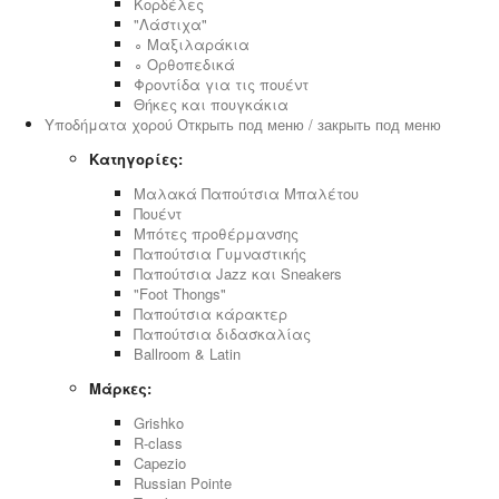
Κορδέλες
"Λάστιχα"
∘ Μαξιλαράκια
∘ Ορθοπεδικά
Φροντίδα για τις πουέντ
Θήκες και πουγκάκια
Υποδήματα χορού
Открыть под меню / закрыть под меню
Κατηγορίες:
Μαλακά Παπούτσια Μπαλέτου
Πουέντ
Μπότες προθέρμανσης
Παπούτσια Γυμναστικής
Παπούτσια Jazz και Sneakers
"Foot Thongs"
Παπούτσια κάρακτερ
Παπούτσια διδασκαλίας
Ballroom & Latin
Μάρκες:
Grishko
R-class
Capezio
Russian Pointe