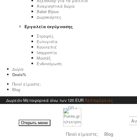
Αξεσουάρ για τα μαλλιά
Αναμνηστικά δώρα
Ballet Bijoux
Δωροκάρτες
Εργαλεία εκγύμνασης
Στροφές
Ευλυγισία
Κουντεπιέ
Ισορροπία
Μασάζ
Ενδυνάμωση
Δώρα
Deals%
Ποιοί είμαστε;
Blog
Δωρεάν Μεταφορικά άνω των 120 EUR
Λεπτομέρειες
GR
Открыть меню
Ποιοί είμαστε;
Blog