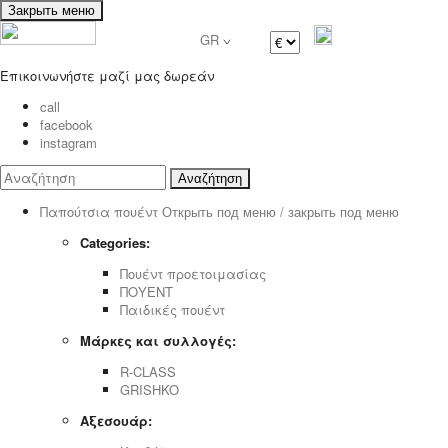
Закрыть меню
GR
Επικοινωνήστε μαζί μας δωρεάν
call
facebook
instagram
Αναζήτηση
Παπούτσια πουέντ
Открыть под меню / закрыть под меню
Categories:
Πουέντ προετοιμασίας
ΠΟΥΕΝΤ
Παιδικές πουέντ
Μάρκες και συλλογές:
R-CLASS
GRISHKO
Αξεσουάρ: