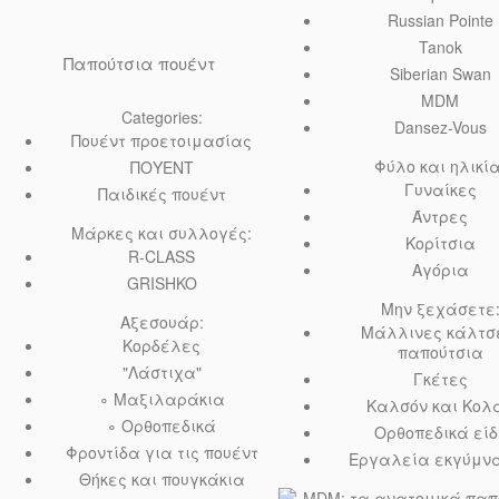
Russian Pointe
Tanok
Παπούτσια πουέντ
Siberian Swan
MDM
Categories:
Dansez-Vous
Πουέντ προετοιμασίας
Φύλο και ηλικία
ΠΟΥΕΝΤ
Γυναίκες
Παιδικές πουέντ
Άντρες
Μάρκες και συλλογές:
Κορίτσια
R-CLASS
Αγόρια
GRISHKO
Μην ξεχάσετε
Αξεσουάρ:
Μάλλινες κάλτσ
Κορδέλες
παπούτσια
"Λάστιχα"
Γκέτες
∘ Μαξιλαράκια
Καλσόν και Κολ
∘ Ορθοπεδικά
Ορθοπεδικά είδ
Φροντίδα για τις πουέντ
Εργαλεία εκγύμν
Θήκες και πουγκάκια