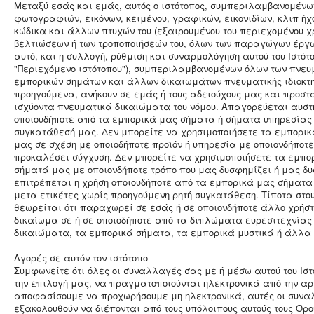
Μεταξύ εσάς και εμάς, αυτός ο ιστότοπος, συμπεριλαμβανομένω
φωτογραφιών, εικόνων, κειμένου, γραφικών, εικονιδίων, κλιπ ήχ
κώδικα και άλλων πτυχών του (εξαιρουμένου του περιεχομένου χρ
βελτιώσεων ή των τροποποιήσεών του, όλων των παραγώγων έργω
αυτό, και η συλλογή, ρύθμιση και συναρμολόγηση αυτού του Ιστότ
"Περιεχόμενο ιστότοπου"), συμπεριλαμβανομένων όλων των πνευ
εμπορικών σημάτων και άλλων δικαιωμάτων πνευματικής ιδιοκτησ
προηγούμενα, ανήκουν σε εμάς ή τους αδειούχους μας και προστ
ισχύοντα πνευματικά δικαιώματα του νόμου. Απαγορεύεται αυστ
οποιουδήποτε από τα εμπορικά μας σήματα ή σήματα υπηρεσίας 
συγκατάθεσή μας. Δεν μπορείτε να χρησιμοποιήσετε τα εμπορι
μας σε σχέση με οποιοδήποτε προϊόν ή υπηρεσία με οποιονδήποτε
προκαλέσει σύγχυση. Δεν μπορείτε να χρησιμοποιήσετε τα εμπο
σήματά μας με οποιονδήποτε τρόπο που μας δυσφημίζει ή μας δυ
επιτρέπεται η χρήση οποιουδήποτε από τα εμπορικά μας σήματα
μετα-ετικέτες χωρίς προηγούμενη ρητή συγκατάθεση. Τίποτα στο
θεωρείται ότι παραχωρεί σε εσάς ή σε οποιονδήποτε άλλο χρήστ
δικαίωμα σε ή σε οποιοδήποτε από τα διπλώματα ευρεσιτεχνίας
δικαιώματα, τα εμπορικά σήματα, τα εμπορικά μυστικά ή άλλα 
Αγορές σε αυτόν τον ιστότοπο
Συμφωνείτε ότι όλες οι συναλλαγές σας με ή μέσω αυτού του Ιστ
την επιλογή μας, να πραγματοποιούνται ηλεκτρονικά από την αρ
αποφασίσουμε να προχωρήσουμε μη ηλεκτρονικά, αυτές οι συν
εξακολουθούν να διέπονται από τους υπόλοιπους αυτούς τους Όρο