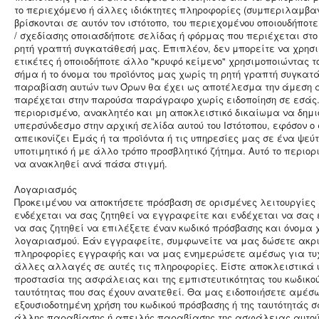
το περιεχόμενο ή άλλες ιδιόκτητες πληροφορίες (συμπεριλαμβα
βρίσκονται σε αυτόν τον ιστότοπο, του περιεχομένου οποιουδήποτε
/ σχεδίασης οποιασδήποτε σελίδας ή φόρμας που περιέχεται στο 
ρητή γραπτή συγκατάθεσή μας. Επιπλέον, δεν μπορείτε να χρησι
ετικέτες ή οποιοδήποτε άλλο "κρυφό κείμενο" χρησιμοποιώντας τ
σήμα ή το όνομα του προϊόντος μας χωρίς τη ρητή γραπτή συγκα
παραβίαση αυτών των Όρων θα έχει ως αποτέλεσμα την άμεση α
παρέχεται στην παρούσα παράγραφο χωρίς ειδοποίηση σε εσάς
περιορισμένο, ανακλητέο και μη αποκλειστικό δικαίωμα να δημ
υπερσύνδεσμο στην αρχική σελίδα αυτού του Ιστότοπου, εφόσον ο
απεικονίζει Εμάς ή τα προϊόντα ή τις υπηρεσίες μας σε ένα ψεύ
υποτιμητικό ή με άλλο τρόπο προσβλητικό ζήτημα. Αυτό το περιο
να ανακληθεί ανά πάσα στιγμή.
Λογαριασμός
Προκειμένου να αποκτήσετε πρόσβαση σε ορισμένες λειτουργίες α
ενδέχεται να σας ζητηθεί να εγγραφείτε και ενδέχεται να σας
να σας ζητηθεί να επιλέξετε έναν κωδικό πρόσβασης και όνομα 
λογαριασμού. Εάν εγγραφείτε, συμφωνείτε να μας δώσετε ακρι
πληροφορίες εγγραφής και να μας ενημερώσετε αμέσως για τυ
άλλες αλλαγές σε αυτές τις πληροφορίες. Είστε αποκλειστικά υ
προστασία της ασφάλειας και της εμπιστευτικότητας του κωδικο
ταυτότητας που σας έχουν ανατεθεί. Θα μας ειδοποιήσετε αμέσ
εξουσιοδοτημένη χρήση του κωδικού πρόσβασης ή της ταυτότητάς 
άλλης παραβίασης ή απειλής παραβίασης της ασφάλειας αυτού 