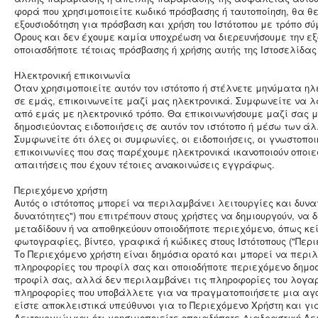
φορά που χρησιμοποιείτε κωδικό πρόσβασης ή ταυτοποίηση, θα θε
εξουσιοδότηση για πρόσβαση και χρήση του Ιστότοπου με τρόπο σ
Όρους και δεν έχουμε καμία υποχρέωση να διερευνήσουμε την εξο
οποιασδήποτε τέτοιας πρόσβασης ή χρήσης αυτής της Ιστοσελίδας
Ηλεκτρονική επικοινωνία
Όταν χρησιμοποιείτε αυτόν τον ιστότοπο ή στέλνετε μηνύματα ηλ
σε εμάς, επικοινωνείτε μαζί μας ηλεκτρονικά. Συμφωνείτε να 
από εμάς με ηλεκτρονικό τρόπο. Θα επικοινωνήσουμε μαζί σας μέ
δημοσιεύοντας ειδοποιήσεις σε αυτόν τον ιστότοπο ή μέσω των ά
Συμφωνείτε ότι όλες οι συμφωνίες, οι ειδοποιήσεις, οι γνωστοπο
επικοινωνίες που σας παρέχουμε ηλεκτρονικά ικανοποιούν οποιε
απαιτήσεις που έχουν τέτοιες ανακοινώσεις εγγράφως.
Περιεχόμενο χρήστη
Αυτός ο ιστότοπος μπορεί να περιλαμβάνει λειτουργίες και δυνα
δυνατότητες") που επιτρέπουν στους χρήστες να δημιουργούν, να 
μεταδίδουν ή να αποθηκεύουν οποιοδήποτε περιεχόμενο, όπως κείμ
φωτογραφίες, βίντεο, γραφικά ή κώδικες στους Ιστότοπους ("Περι
Το Περιεχόμενο χρήστη είναι δημόσια ορατό και μπορεί να περι
πληροφορίες του προφίλ σας και οποιοδήποτε περιεχόμενο δημο
προφίλ σας, αλλά δεν περιλαμβάνει τις πληροφορίες του λογαρ
πληροφορίες που υποβάλλετε για να πραγματοποιήσετε μια αγο
είστε αποκλειστικά υπεύθυνοι για το Περιεχόμενο Χρήστη και γι
Λειτουργιών και ότι χρησιμοποιείτε οποιαδήποτε Διαδραστική Λε