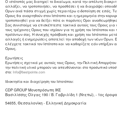
Ο ιστότοπός μας διατηρεί το δικαίωμα, κατά την απόλυτη διακριτ
αλλάξει, να τροποποιήσει, να προσθέσει ή να διαγράψει οποιοδ
Όρων ανά πάσα στιγμή χωρίς περαιτέρω ειδοποίηση σε εσάς. Τ
Όρους θα αναρτηθούν στον Ιστότοπο και η ημερομηνία στην κορυ
τροποποιηθεί για να δείξει πότε οι παρόντες Όροι αναθεωρήθηκ
Σας συνιστούμε να επισκέπτεστε τακτικά αυτούς τους Όρους για
τους τρέχοντες Όρους που ισχύουν για τη χρήση του Ιστότοπου και
προϊόντων σας. Η συνεχής πρόσβαση και χρήση του Ιστότοπου μετ
αλλαγές ή ενημερώσεις αποτελεί την αποδοχή των νέων Όρων. Εί
ελέγχετε τακτικά τον Ιστότοπο και να καθορίζετε εάν υπήρξαν 
Όρους.
Ερωτήσεις
Ερωτήσεις σχετικά με αυτούς τους Όρους, την Πολιτική Απορρήτου
την πολιτική υλικό μπορούν να απευθύνονται στο προσωπικό υποσ
στο:
Info@bestpointe.com
Ιδιοκτησία και διαχείρηση του Ιστοτόπου:
CDP GROUP Μονοπρόσωπη ΙΚΕ
Βασιλίσσης Όλγας 190 / Β. Γαβριλίδη 1 (Ντεπώ), - 1ος όροφ
54655, Θεσσαλονίκη - Ελληνική Δημοκρατία