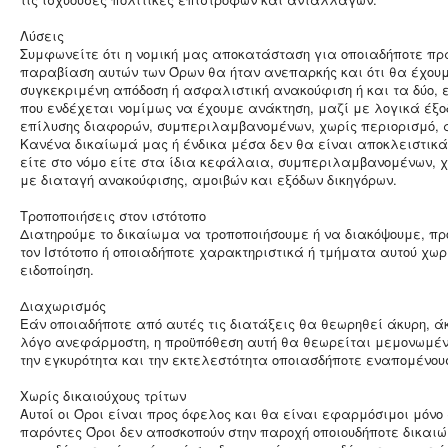
Λύσεις
Συμφωνείτε ότι η νομική μας αποκατάσταση για οποιαδήποτε πρ
παραβίαση αυτών των Όρων θα ήταν ανεπαρκής και ότι θα έχου
συγκεκριμένη απόδοση ή ασφαλιστική ανακούφιση ή και τα δύο, ε
που ενδέχεται νομίμως να έχουμε ανάκτηση, μαζί με λογικά έξ
επίλυσης διαφορών, συμπεριλαμβανομένων, χωρίς περιορισμό, 
Κανένα δικαίωμά μας ή ένδικα μέσα δεν θα είναι αποκλειστικά
είτε στο νόμο είτε στα ίδια κεφάλαια, συμπεριλαμβανομένων, χ
με διαταγή ανακούφισης, αμοιβών και εξόδων δικηγόρων.
Τροποποιήσεις στον ιστότοπο
Διατηρούμε το δικαίωμα να τροποποιήσουμε ή να διακόψουμε, πρ
τον Ιστότοπο ή οποιαδήποτε χαρακτηριστικά ή τμήματα αυτού χω
ειδοποίηση.
Διαχωρισμός
Εάν οποιαδήποτε από αυτές τις διατάξεις θα θεωρηθεί άκυρη, άκ
λόγο ανεφάρμοστη, η προϋπόθεση αυτή θα θεωρείται μεμονωμέν
την εγκυρότητα και την εκτελεστότητα οποιασδήποτε εναπομένο
Χωρίς δικαιούχους τρίτων
Αυτοί οι Όροι είναι προς όφελος και θα είναι εφαρμόσιμοι μόνο
παρόντες Όροι δεν αποσκοπούν στην παροχή οποιουδήποτε δικαι