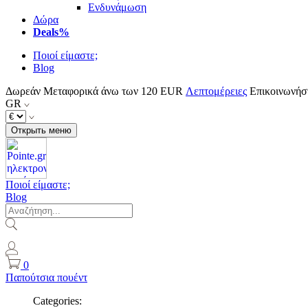
Ενδυνάμωση
Δώρα
Deals%
Ποιοί είμαστε;
Blog
Δωρεάν Μεταφορικά άνω των 120 EUR
Λεπτομέρειες
Επικοινωνήσ
GR
Открыть меню
Ποιοί είμαστε;
Blog
0
Παπούτσια πουέντ
Categories: