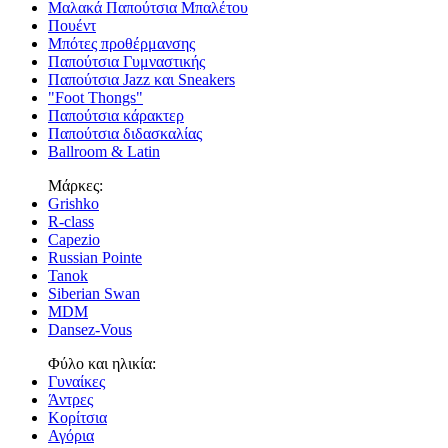
Μαλακά Παπούτσια Μπαλέτου
Πουέντ
Μπότες προθέρμανσης
Παπούτσια Γυμναστικής
Παπούτσια Jazz και Sneakers
"Foot Thongs"
Παπούτσια κάρακτερ
Παπούτσια διδασκαλίας
Ballroom & Latin
Μάρκες:
Grishko
R-class
Capezio
Russian Pointe
Tanok
Siberian Swan
MDM
Dansez-Vous
Φύλο και ηλικία:
Γυναίκες
Άντρες
Κορίτσια
Αγόρια