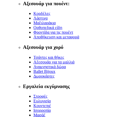
Αξεσουάρ για πουέντ:
Κορδέλες
Λάστιχα
Μαξιλαράκια
Ορθοπεδικά είδη
Φροντίδα για τις πουέντ
Αποθήκευση και μεταφορά
Αξεσουάρ για χορό
Τσάντες και θήκες
Αξεσουάρ για τα μαλλιά
Αναμνηστικά δώρα
Ballet Bijoux
Δωροκάρτες
Εργαλεία εκγύμνασης
Στροφές
Ευλυγισία
Κουντεπιέ
Ισορροπία
Μασάζ