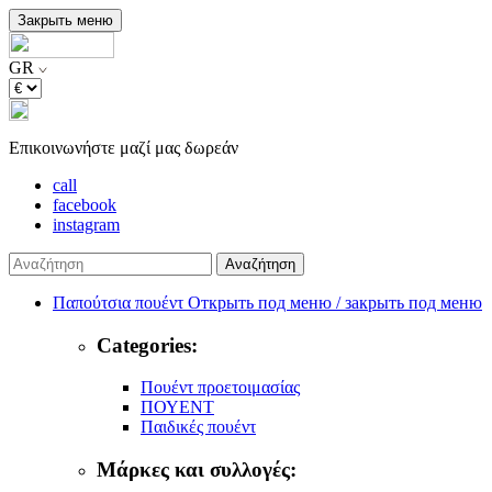
Закрыть меню
GR
Επικοινωνήστε μαζί μας δωρεάν
call
facebook
instagram
Αναζήτηση
Παπούτσια πουέντ
Открыть под меню / закрыть под меню
Categories:
Πουέντ προετοιμασίας
ΠΟΥΕΝΤ
Παιδικές πουέντ
Μάρκες και συλλογές: