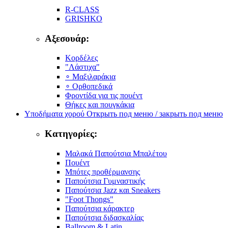
R-CLASS
GRISHKO
Αξεσουάρ:
Κορδέλες
"Λάστιχα"
∘ Μαξιλαράκια
∘ Ορθοπεδικά
Φροντίδα για τις πουέντ
Θήκες και πουγκάκια
Υποδήματα χορού
Открыть под меню / закрыть под меню
Κατηγορίες:
Μαλακά Παπούτσια Μπαλέτου
Πουέντ
Μπότες προθέρμανσης
Παπούτσια Γυμναστικής
Παπούτσια Jazz και Sneakers
"Foot Thongs"
Παπούτσια κάρακτερ
Παπούτσια διδασκαλίας
Ballroom & Latin