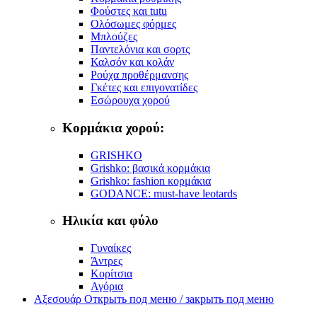
Φούστες και tutu
Ολόσωμες φόρμες
Μπλούζες
Παντελόνια και σορτς
Καλσόν και κολάν
Ρούχα προθέρμανσης
Γκέτες και επιγονατίδες
Εσώρουχα χορού
Κορμάκια χορού:
GRISHKO
Grishko: βασικά κορμάκια
Grishko: fashion κορμάκια
GODANCE: must-have leotards
Ηλικία και φύλο
Γυναίκες
Άντρες
Κορίτσια
Αγόρια
Αξεσουάρ
Открыть под меню / закрыть под меню