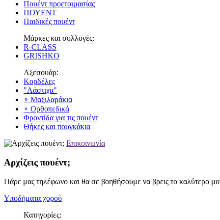
Πουέντ προετοιμασίας
ΠΟΥΕΝΤ
Παιδικές πουέντ
Μάρκες και συλλογές:
R-CLASS
GRISHKO
Αξεσουάρ:
Κορδέλες
"Λάστιχα"
∘ Μαξιλαράκια
∘ Ορθοπεδικά
Φροντίδα για τις πουέντ
Θήκες και πουγκάκια
Επικοινωνία
Αρχίζεις πουέντ;
Πάρε μας τηλέφωνο και θα σε βοηθήσουμε να βρεις το καλύτερο μον
Υποδήματα χορού
Κατηγορίες: