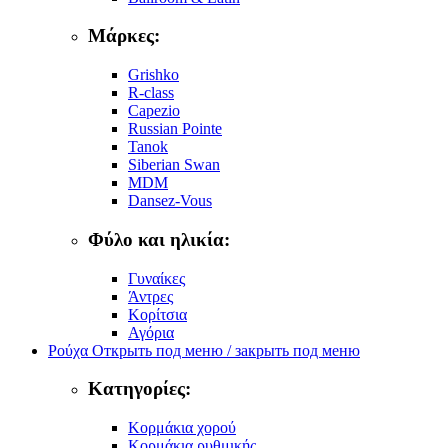
Μάρκες:
Grishko
R-class
Capezio
Russian Pointe
Tanok
Siberian Swan
MDM
Dansez-Vous
Φύλο και ηλικία:
Γυναίκες
Άντρες
Κορίτσια
Αγόρια
Ρούχα
Открыть под меню / закрыть под меню
Κατηγορίες:
Κορμάκια χορού
Κορμάκια ρυθμικής