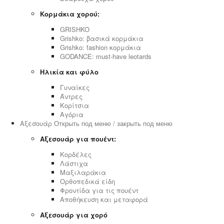
Κορμάκια χορού:
GRISHKO
Grishko: βασικά κορμάκια
Grishko: fashion κορμάκια
GODANCE: must-have leotards
Ηλικία και φύλο
Γυναίκες
Άντρες
Κορίτσια
Αγόρια
Αξεσουάρ
Открыть под меню / закрыть под меню
Αξεσουάρ για πουέντ:
Κορδέλες
Λάστιχα
Μαξιλαράκια
Ορθοπεδικά είδη
Φροντίδα για τις πουέντ
Αποθήκευση και μεταφορά
Αξεσουάρ για χορό