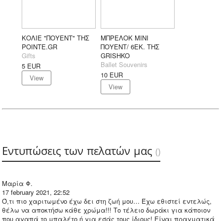
ΚΟΛΙΕ "ΠΟΥΕΝΤ" ΤΗΣ
ΜΠΡΕΛΟΚ ΜΙΝΙ
POINTE.GR
ΠΟΥΕΝΤ/ 6ΕΚ. ΤΗΣ
Gifts
GRISHKO
Ballet Souvenirs
5
EUR
10
EUR
View
View
Εντυπώσεις των πελατών μας
(
)
Μαρία Φ.
17 february 2021, 22:52
Ό,τι πιο χαριτωμένο έχω δει στη ζωή μου… Έχω εθιστεί εντελώς,
θέλω να αποκτήσω κάθε χρώμα!!! Το τέλειο δωράκι για κάποιον
που αγαπά το μπαλέτο ή για εσάς τους ίδιους! Είναι πραγματικά