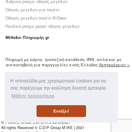
Ανδρικα ρούχα: οδηγός μεγεθών
Οδηγός μεγεθών για πουέντ
Οδηγός μεγεθών πουέντ R-Class
Παιδικά ρούχα χορού: οδηγός μεγεθών
Μέθοδοι Πληρωμής gr
Πληρωμή με κάρτα, τραπεζική κατάθεση, IRIS, αλλά και με
αντικαταβολή για παραγγελίες εντός Ελλάδος
Λεπτομέρειες >
.
Χρειάζεσαι βοήθεια;
Η ιστοσελίδα μας χρησιμοποιεί cookies για να
Μίλα με τους ειδικούς μας!
σας παρέχουμε την καλύτερη δυνατή εμπειρία.
E-mail:
Μάθετε περισσότερα
info@pointe.gr
Τηλέφωνο επικοινωνίας:
694 8895538
Εντάξει!
© POINTE SHOE EXPERTS 2010-2021
All rights Reserved © C-D-P Group M IKE | 2021