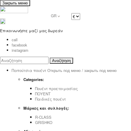
Закрыть меню
GR
Επικοινωνήστε μαζί μας δωρεάν
call
facebook
instagram
Αναζήτηση
Παπούτσια πουέντ
Открыть под меню / закрыть под меню
Categories:
Πουέντ προετοιμασίας
ΠΟΥΕΝΤ
Παιδικές πουέντ
Μάρκες και συλλογές:
R-CLASS
GRISHKO