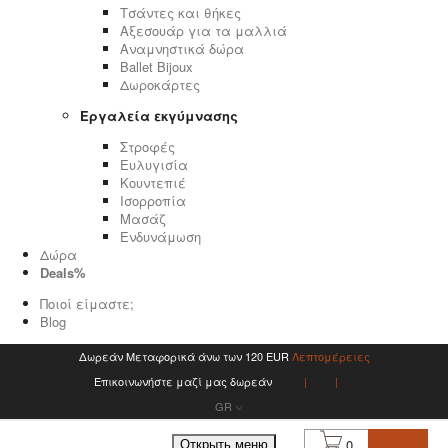
Τσάντες και θήκες
Αξεσουάρ για τα μαλλιά
Αναμνηστικά δώρα
Ballet Bijoux
Δωροκάρτες
Εργαλεία εκγύμνασης
Στροφές
Ευλυγισία
Κουντεπιέ
Ισορροπία
Μασάζ
Ενδυνάμωση
Δώρα
Deals%
Ποιοί είμαστε;
Blog
Δωρεάν Μεταφορικά άνω των 120 EUR
Λεπτομέρειες
Επικοινωνήστε μαζί μας δωρεάν
GR
0
Открыть меню