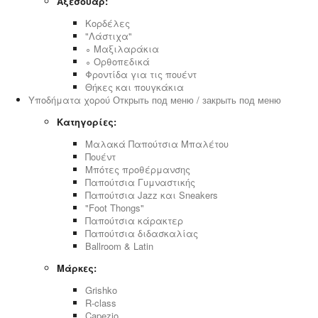
Αξεσουάρ:
Κορδέλες
"Λάστιχα"
∘ Μαξιλαράκια
∘ Ορθοπεδικά
Φροντίδα για τις πουέντ
Θήκες και πουγκάκια
Υποδήματα χορού
Открыть под меню / закрыть под меню
Κατηγορίες:
Μαλακά Παπούτσια Μπαλέτου
Πουέντ
Μπότες προθέρμανσης
Παπούτσια Γυμναστικής
Παπούτσια Jazz και Sneakers
"Foot Thongs"
Παπούτσια κάρακτερ
Παπούτσια διδασκαλίας
Ballroom & Latin
Μάρκες:
Grishko
R-class
Capezio