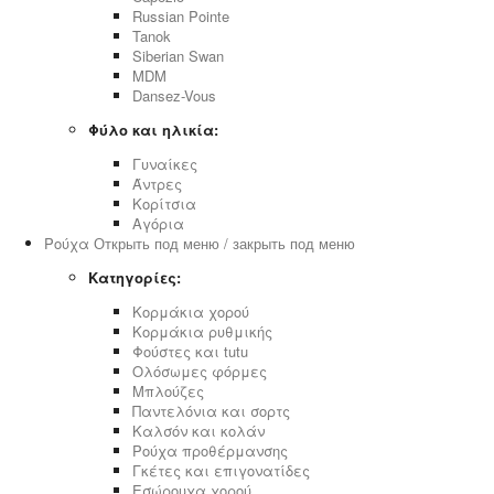
Russian Pointe
Tanok
Siberian Swan
MDM
Dansez-Vous
Φύλο και ηλικία:
Γυναίκες
Άντρες
Κορίτσια
Αγόρια
Ρούχα
Открыть под меню / закрыть под меню
Κατηγορίες:
Κορμάκια χορού
Κορμάκια ρυθμικής
Φούστες και tutu
Ολόσωμες φόρμες
Μπλούζες
Παντελόνια και σορτς
Καλσόν και κολάν
Ρούχα προθέρμανσης
Γκέτες και επιγονατίδες
Εσώρουχα χορού