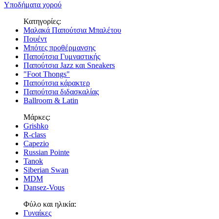
Υποδήματα χορού
Κατηγορίες:
Μαλακά Παπούτσια Μπαλέτου
Πουέντ
Μπότες προθέρμανσης
Παπούτσια Γυμναστικής
Παπούτσια Jazz και Sneakers
"Foot Thongs"
Παπούτσια κάρακτερ
Παπούτσια διδασκαλίας
Ballroom & Latin
Μάρκες:
Grishko
R-class
Capezio
Russian Pointe
Tanok
Siberian Swan
MDM
Dansez-Vous
Φύλο και ηλικία:
Γυναίκες