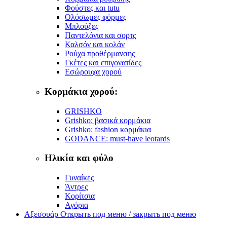
Φούστες και tutu
Ολόσωμες φόρμες
Μπλούζες
Παντελόνια και σορτς
Καλσόν και κολάν
Ρούχα προθέρμανσης
Γκέτες και επιγονατίδες
Εσώρουχα χορού
Κορμάκια χορού:
GRISHKO
Grishko: βασικά κορμάκια
Grishko: fashion κορμάκια
GODANCE: must-have leotards
Ηλικία και φύλο
Γυναίκες
Άντρες
Κορίτσια
Αγόρια
Αξεσουάρ
Открыть под меню / закрыть под меню