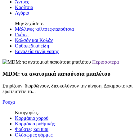
Άντρες
Κορίτσια
Αγόρια
Μην ξεχάσετε:
Μάλλινες κάλτσες-παπούτσια
Γκέτες
Καλσόν και Κολάν
Ορθοπεδικά είδη
Εργαλεία εκγύμνασης
Περισσοτερα
MDM: τα ανατομικά παπούτσια μπαλέτου
Στηρίζουν, διορθώνουν, διευκολύνουν την κίνηση. Δοκιμάστε και
ερωτευτείτε τα...
Ρούχα
Κατηγορίες:
Κορμάκια χορού
Κορμάκια ρυθμικής
Φούστες και tutu
Ολόσωμες φόρμες