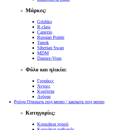
Μάρκες:
Grishko
R-class
Capezio
Russian Pointe
Tanok
Siberian Swan
MDM
Dansez-Vous
Φύλο και ηλικία:
Γυναίκες
Άντρες
Κορίτσια
Αγόρια
Ρούχα
Открыть под меню / закрыть под меню
Κατηγορίες:
Κορμάκια χορού
Κορμάκια ρυθμικής