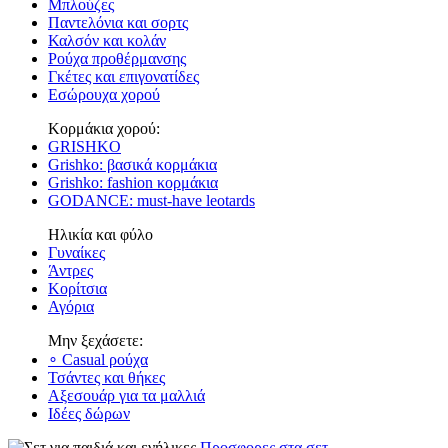
Μπλούζες
Παντελόνια και σορτς
Καλσόν και κολάν
Ρούχα προθέρμανσης
Γκέτες και επιγονατίδες
Εσώρουχα χορού
Κορμάκια χορού:
GRISHKO
Grishko: βασικά κορμάκια
Grishko: fashion κορμάκια
GODANCE: must-have leotards
Ηλικία και φύλο
Γυναίκες
Άντρες
Κορίτσια
Αγόρια
Μην ξεχάσετε:
∘ Casual ρούχα
Τσάντες και θήκες
Αξεσουάρ για τα μαλλιά
Ιδέες δώρων
Προσφορες στα σετ