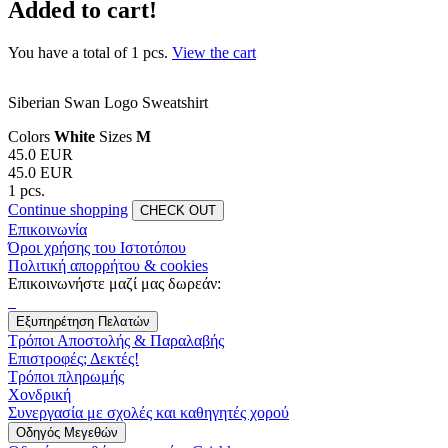
Added to cart!
You have a total of
1
pcs.
View the cart
Siberian Swan Logo Sweatshirt
Colors
White
Sizes
M
45.0 EUR
45.0 EUR
1 pcs.
Continue shopping
CHECK OUT
Επικοινωνία
Όροι χρήσης του Ιστοτόπου
Πολιτική απορρήτου & cookies
Επικοινωνήστε μαζί μας δωρεάν:
Εξυπηρέτηση Πελατών
Τρόποι Αποστολής & Παραλαβής
Επιστροφές; Δεκτές!
Τρόποι πληρωμής
Χονδρική
Συνεργασία με σχολές και καθηγητές χορού
Οδηγός Μεγεθών