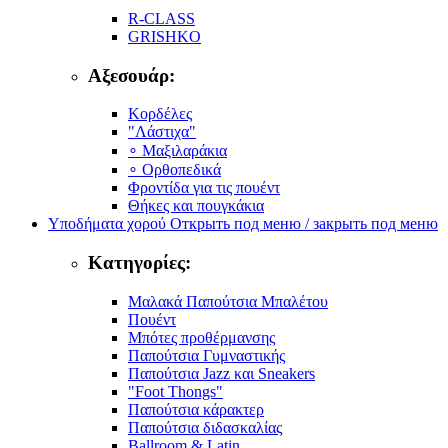
R-CLASS
GRISHKO
Αξεσουάρ:
Κορδέλες
"Λάστιχα"
∘ Μαξιλαράκια
∘ Ορθοπεδικά
Φροντίδα για τις πουέντ
Θήκες και πουγκάκια
Υποδήματα χορού
Открыть под меню / закрыть под меню
Κατηγορίες:
Μαλακά Παπούτσια Μπαλέτου
Πουέντ
Μπότες προθέρμανσης
Παπούτσια Γυμναστικής
Παπούτσια Jazz και Sneakers
"Foot Thongs"
Παπούτσια κάρακτερ
Παπούτσια διδασκαλίας
Ballroom & Latin