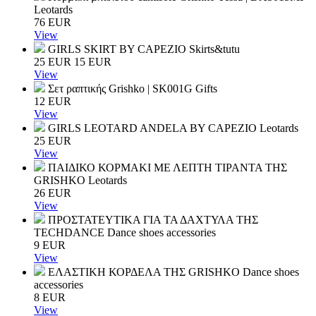
Leotards
76
EUR
View
GIRLS SKIRT BY CAPEZIO
Skirts&tutu
25
EUR
15
EUR
View
Σετ ραπτικής Grishko | SK001G
Gifts
12
EUR
View
GIRLS LEOTARD ANDELA BY CAPEZIO
Leotards
25
EUR
View
ΠΑΙΔΙΚΟ ΚΟΡΜΑΚΙ ΜΕ ΛΕΠΤΗ ΤΙΡΑΝΤΑ ΤΗΣ
GRISHKO
Leotards
26
EUR
View
ΠΡΟΣΤΑΤΕΥΤΙΚΑ ΓΙΑ ΤΑ ΔΑΧΤΥΛΑ ΤΗΣ
TECHDANCE
Dance shoes accessories
9
EUR
View
ΕΛΑΣΤΙΚΗ ΚΟΡΔΕΛΑ ΤΗΣ GRISHKO
Dance shoes
accessories
8
EUR
View