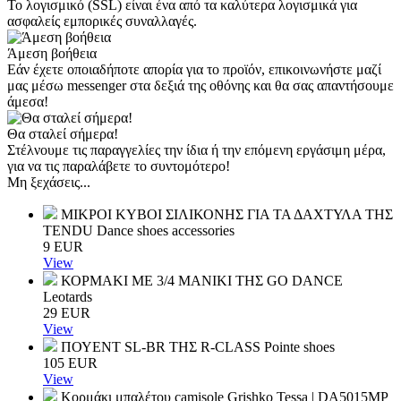
Το λογισμικό (SSL) είναι ένα από τα καλύτερα λογισμικά για
ασφαλείς εμπορικές συναλλαγές.
Άμεση βοήθεια
Εάν έχετε οποιαδήποτε απορία για το προϊόν, επικοινωνήστε μαζί
μας μέσω messenger στα δεξιά της οθόνης και θα σας απαντήσουμε
άμεσα!
Θα σταλεί σήμερα!
Στέλνουμε τις παραγγελίες την ίδια ή την επόμενη εργάσιμη μέρα,
για να τις παραλάβετε το συντομότερο!
Μη ξεχάσεις...
ΜΙΚΡΟΙ ΚΥΒΟΙ ΣΙΛΙΚΟΝΗΣ ΓΙΑ ΤΑ ΔΑΧΤΥΛΑ ΤΗΣ
TENDU
Dance shoes accessories
9
EUR
View
ΚΟΡΜΑΚΙ ΜΕ 3/4 ΜΑΝΙΚΙ ΤΗΣ GO DANCE
Leotards
29
EUR
View
ΠΟΥΕΝΤ SL-BR ΤΗΣ R-CLASS
Pointe shoes
105
EUR
View
Κορμάκι μπαλέτου camisole Grishko Tessa | DA5015MP