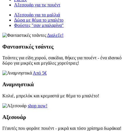
Αξεσουάρ για τις πουέντ
Αξεσουάρ για τα μαλλιά
Δώρα με θέμα το μπαλέτο
Φούστες "σαν μπαλαρίνα"
Διαλεξε!
Φανταστικές τσάντες
Τσάντες για είδη χορού, σακίδια, θήκες για πουέντ - ένα ιδανικό
δώρο για μικρές και μεγάλες χορεύτριες!
Από 5€
Αναμνηστικά
Κολιέ, μπρελόκ και κρεμαστά με θέμα το μπαλέτο!
shop now!
Αξεσουάρ
Γι'αυτές που φοράνε πουέντ - μικρά και τόσο χρίσημα δωράκια!