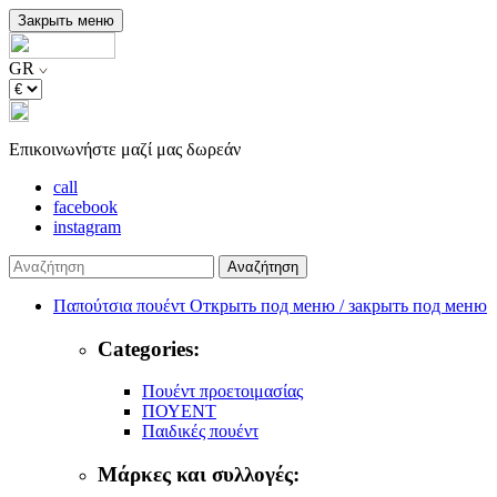
Закрыть меню
GR
Επικοινωνήστε μαζί μας δωρεάν
call
facebook
instagram
Αναζήτηση
Παπούτσια πουέντ
Открыть под меню / закрыть под меню
Categories:
Πουέντ προετοιμασίας
ΠΟΥΕΝΤ
Παιδικές πουέντ
Μάρκες και συλλογές: