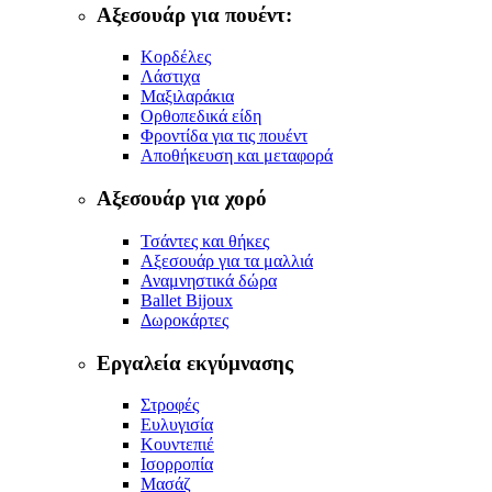
Αξεσουάρ για πουέντ:
Κορδέλες
Λάστιχα
Μαξιλαράκια
Ορθοπεδικά είδη
Φροντίδα για τις πουέντ
Αποθήκευση και μεταφορά
Αξεσουάρ για χορό
Τσάντες και θήκες
Αξεσουάρ για τα μαλλιά
Αναμνηστικά δώρα
Ballet Bijoux
Δωροκάρτες
Εργαλεία εκγύμνασης
Στροφές
Ευλυγισία
Κουντεπιέ
Ισορροπία
Μασάζ